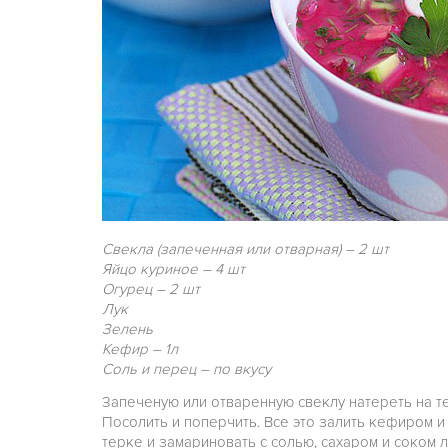
Свекла (запеченная или отварная) – 2 шт
Яйцо куриное – 4 шт
Огурец – 2 шт
Лук
Зелень
Кефир – 1л
Соль и перец – по вкусу
Запеченую или отваренную свеклу натереть на те
Посолить и поперчить. Все это залить кефиром и
терке и замариновать с солью, сахаром и соком л