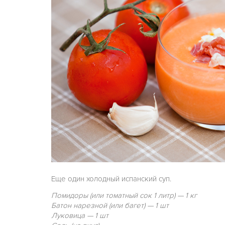
Еще один холодный испанский суп.
Помидоры (или томатный сок 1 литр) — 1 кг
Батон нарезной (или багет) — 1 шт
Луковица — 1 шт