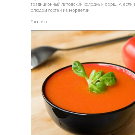
традиционный литовский холодный борщ. А если в
блюдом гостей из Норвегии.
Гаспачо