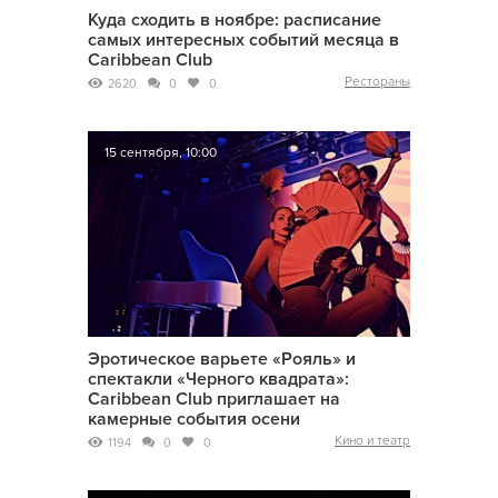
Куда сходить в ноябре: расписание
самых интересных событий месяца в
Caribbean Club
Рестораны
2620
0
0
15 сентября, 10:00
Эротическое варьете «Рояль» и
спектакли «Черного квадрата»:
Caribbean Club приглашает на
камерные события осени
Кино и театр
1194
0
0