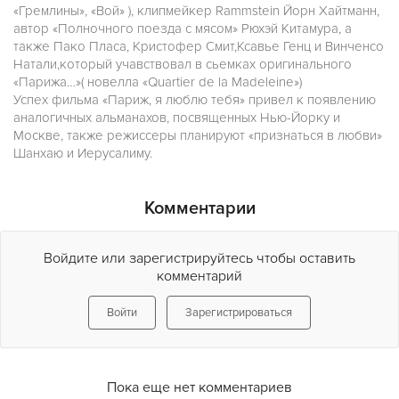
«Гремлины», «Вой» ), клипмейкер Rammstein Йорн Хайтманн,
автор «Полночного поезда с мясом» Рюхэй Китамура, а
также Пако Пласа, Кристофер Смит,Ксавье Генц и Винченсо
Натали,который учавствовал в сьемках оригинального
«Парижа…»( новелла «Quartier de la Madeleine»)
Успех фильма «Париж, я люблю тебя» привел к появлению
аналогичных альманахов, посвященных Нью-Йорку и
Москве, также режиссеры планируют «признаться в любви»
Шанхаю и Иерусалиму.
Комментарии
Войдите или зарегистрируйтесь чтобы оставить
комментарий
Войти
Зарегистрироваться
Пока еще нет комментариев