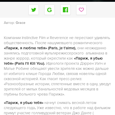
Автор:
Grace
Компании Instinctive Film и Reverence не перестают удивлять
общественность. После нашумевшего романтического
«Париж, я люблю тебя» (Paris, je t'aime),
они неожиданно
занялись подготовкой мультирежисcерского альманаха в
жанре хоррор, который окрестили как
«Париж, я убью
тебя» (Paris I'll Kill You).
Идеологи проекта Дэррен Уэлч и
Матье Робине обещают увести зрителя как можно дальше
от избитого клише Города Любви, связав новеллы одной
сквозной историей. Как гласит пресс-релиз:
«Разнообразные истории, сплетенные вместе в одну, уведут
зрителей от милых банальностей медовых месяцев в
глубины больного чрева Парижа».
«Париж, я убью тебя»
начнут снимать весной-летом
следующего года
.
Уже известно, что в работе над фильмом
примут участие голливудский ветеран Джо Данте (