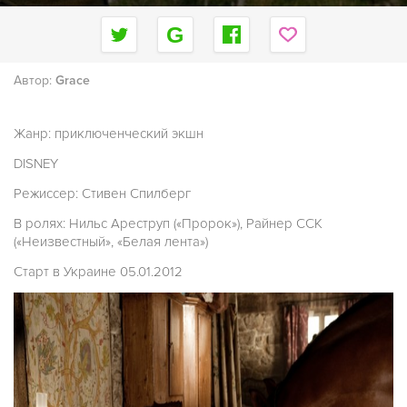
Автор:
Grace
Жанр: приключенческий экшн
DISNEY
Режиссер: Стивен Спилберг
В ролях: Нильс Ареструп («Пророк»), Райнер ССК
(«Неизвестный», «Белая лента»)
Старт в Украине 05.01.2012