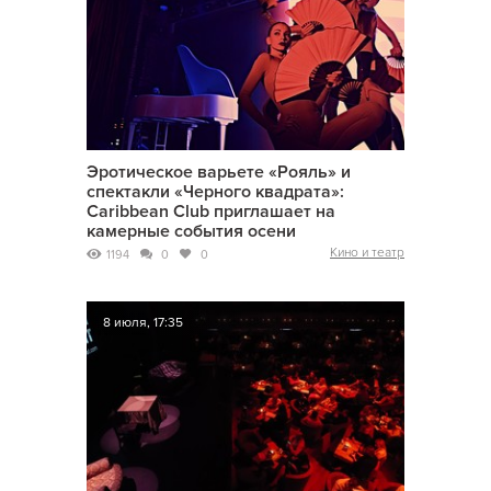
Эротическое варьете «Рояль» и
спектакли «Черного квадрата»:
Caribbean Club приглашает на
камерные события осени
Кино и театр
1194
0
0
8 июля, 17:35