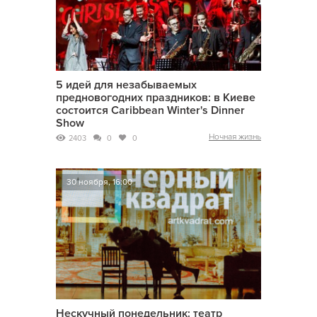
5 идей для незабываемых
предновогодних праздников: в Киеве
состоится Caribbean Winter's Dinner
Show
Ночная жизнь
2403
0
0
30 ноября, 16:00
Нескучный понедельник: театр