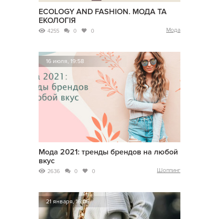
ECOLOGY AND FASHION. МОДА ТА
ЕКОЛОГІЯ
Мода
4255
0
0
16 июля, 19:58
Мода 2021: тренды брендов на любой
вкус
Шоппинг
2636
0
0
21 января, 16:05