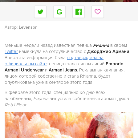
Автор:
Levenson
Меньше недели назад известная певица
Рианна
в своем
Twitter
намекнула на сотрудничество с
Джорджио Армани
.
Вчера эта информация была
подтверждена на
официальном сайте
: певица стала лицом линий
Emporio
Armani Underwear
и
Armani Jeans
. Рекламная кампания,
лицом которой собственно и стала Rhianna, будет
опубликована уже в сентябре этого года.
В феврале этого года, специально ко дню всех
влюбленных,
Рианна
выпустила собственный аромат духов
Reb'l Fleur
.