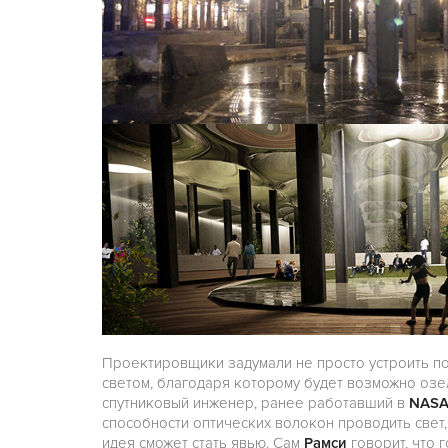
Проектировщики задумали не просто устроить по
светом, благодаря которому будет возможно озе
спутниковый инженер, ранее работавший в
NAS
способности оптических волокон проводить свет
идея сможет стать явью. Сам
Рамси
говорит, что 