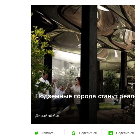
Подземные города станут реа
Дизайн&Арт
Твитнуть
Поделиться
Поделиться