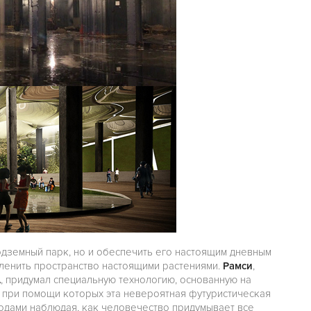
дземный парк, но и обеспечить его настоящим дневным
ленить пространство настоящими растениями.
Рамси
,
A
, придумал специальную технологию, основанную на
, при помощи которых эта невероятная футуристическая
годами наблюдая, как человечество придумывает все