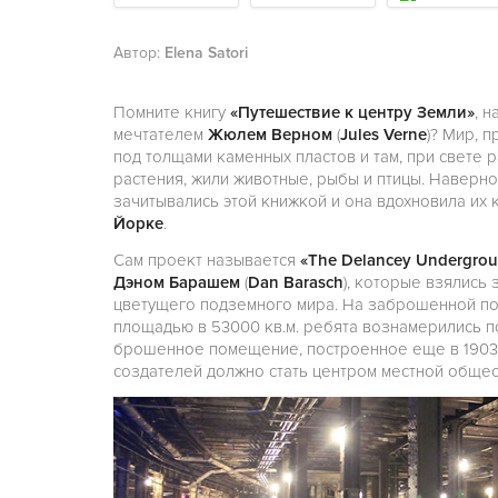
Автор:
Elena Satori
Помните книгу
«Путешествие к центру Земли»
, 
мечтателем
Жюлем Верном
(
Jules Verne
)? Мир, 
под толщами каменных пластов и там, при свете 
растения, жили животные, рыбы и птицы. Наверно
зачитывались этой книжкой и она вдохновила их 
Йорке
.
Сам проект называется
«The Delancey Undergro
Дэном Барашем
(
Dan Barasch
), которые взялись
цветущего подземного мира. На заброшенной по
площадью в 53000 кв.м. ребята вознамерились п
брошенное помещение, построенное еще в 1903 г
создателей должно стать центром местной общес