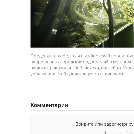
Представьте себе, если нью-йоркский проект бу
заброшенных городских подземелий в мегаполиса
парки аттракционов, библиотеки, бассейны. Утоп
урбанистической цивилизации с оптимизмом.
Комментарии
Войдите или зарегистриру