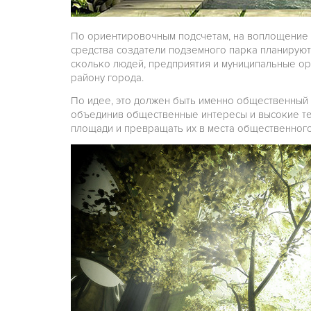
По ориентировочным подсчетам, на воплощение п
средства создатели подземного парка планируют
сколько людей, предприятия и муниципальные о
району города.
По идее, это должен быть именно общественный 
объединив общественные интересы и высокие т
площади и превращать их в места общественного