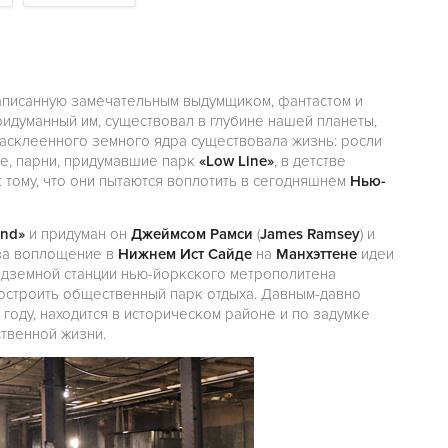
написанную замечательным выдумщиком, фантастом и
придуманный им, существовал в глубине нашей планеты,
расклеенного земного ядра существовала жизнь: росли
е, парни, придумавшие парк
«Low Line»
, в детстве
к тому, что они пытаются воплотить в сегодняшнем
Нью-
und»
и придуман он
Джеймсом Рамси
(
James Ramsey
) и
 за воплощение в
Нижнем Ист Сайде
на
Манхэттене
идеи
дземной станции нью-йоркского метрополитена
остроить общественный парк отдыха. Давным-давно
оду, находится в историческом районе и по задумке
твенной жизни.