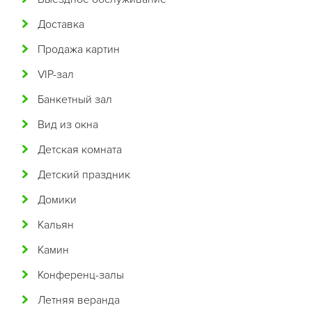
Армянская
Доставка
Африканская
Продажа картин
Белорусская
VIP-зал
Бельгийская
Банкетный зал
Болгарская
Вид из окна
Бразильская
Детская комната
Бурятская
Детский праздник
Валлийская
Домики
Венгерская
Кальян
Восточная
Камин
Вьетнамская
Конференц-залы
Гавайская
Летняя веранда
Голландская