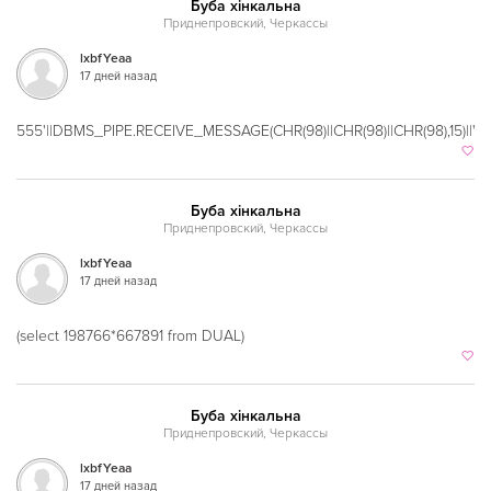
Буба хінкальна
Кавказская
Приднепровский, Черкассы
Казахская
lxbfYeaa
17 дней назад
Калмыцкая
Киргизская
555'||DBMS_PIPE.RECEIVE_MESSAGE(CHR(98)||CHR(98)||CHR(98),15)||'
Китайская
Коми
Буба хінкальна
Приднепровский, Черкассы
Корейская
lxbfYeaa
17 дней назад
Кубинская
Кухня Магриба
(select 198766*667891 from DUAL)
Латышская
Литовская
Буба хінкальна
Приднепровский, Черкассы
Луизианская
lxbfYeaa
Малайзийская
17 дней назад