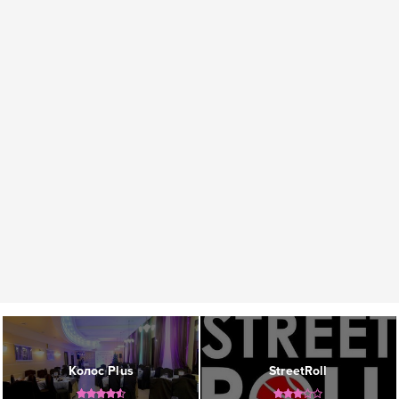
Колос Plus
StreetRoll