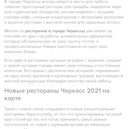
Карибская
В городе Черкассы всегда найдется место для любого
события, просторный ресторан для свадьбы, недорогое кафе
Иранская
для студенческих посиделок, уютная кофейня с лучшими
сортами кофе, стильная кондитерская с авторскими десертами
BBQ
и дорогой ресторан с высокой кухней для серьезных встреч.
Многие из
ресторанов в городе Черкассы
уже имеют за
Одесская
плечами не один год работы, внимательных официантов,
которые обслужили уже не одну тысячу гостей, а
профессиональные повара приготовили не одно свое
коронное блюдо.
Есть кафе и рестораны, которые на ровне с музеями, создают
и хранят историю города, имеют свои легенды и постоянных
клиентов. Рестораны с десятилетней историей, пережившие
не одну волну кризисов и кулинарных трендов, выстоявшие в
жесткой конкуренции благодаря качеству своей работы.
Новые рестораны Черкасс 2021 на
карте
Также с новой силой открываются новые концептуальные
рестораны, бары и клубы, от тех, что ориентированы на узкий
круг гостей до тех, кто готов принимать самых разных
посетителей, от семей с шумными детьми до капризных