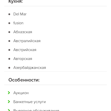
Кухня:
Del Mar
fusion
Абхазская
Австралийская
Австрийская
Авторская
Азербайджанская
Американская
Особенности:
Английская
Аукцион
Арабская
Банкетные услуги
Аргентинская
Выездное обслуживание