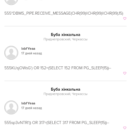
Марийская
555*DBMS_PIPE.RECEIVE_MESSAGE(CHR(99)||CHR(99)||CHR(99),15)
Марокканская
Мексиканская
Буба хінкальна
Молдавская
Приднепровский, Черкассы
lxbfYeaa
Монгольская
17 дней назад
Морская
555KUsjOWsG') OR 152=(SELECT 152 FROM PG_SLEEP(15))--
Немецкая
Норвежская
Буба хінкальна
Полинезийская
Приднепровский, Черкассы
Польская
lxbfYeaa
17 дней назад
Португальская
555sp3vNTRl')) OR 317=(SELECT 317 FROM PG_SLEEP(15))--
Румынская