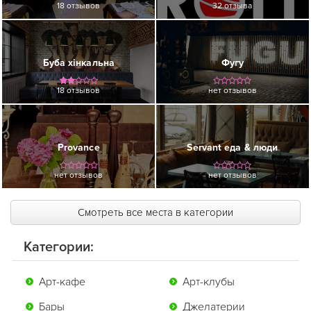
18 отзывов
32 отзыва
Буба хінкальна
Фугу
18 отзывов
нет отзывов
Provance
Servant еда & люди
нет отзывов
нет отзывов
Смотреть все места в категории
Категории:
Арт-кафе
Арт-клубы
Бары
Джелатерии