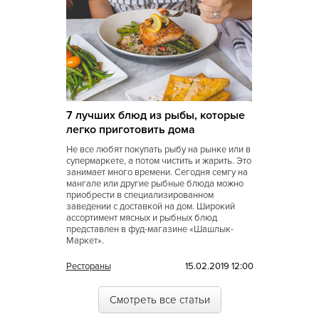
Украинская
Уральская
Филиппинская
Финская
7 лучших блюд из рыбы, которые
Французская
легко приготовить дома
Не все любят покупать рыбу на рынке или в
Чешская
супермаркете, а потом чистить и жарить. Это
занимает много времени. Сегодня семгу на
Шведская
мангале или другие рыбные блюда можно
приобрести в специализированном
Швейцарская
заведении с доставкой на дом. Широкий
ассортимент мясных и рыбных блюд
Шотландская
представлен в фуд-магазине «Шашлык-
Маркет».
Эстонская
Рестораны
15.02.2019 12:00
Югославская
Смотреть все статьи
Японская