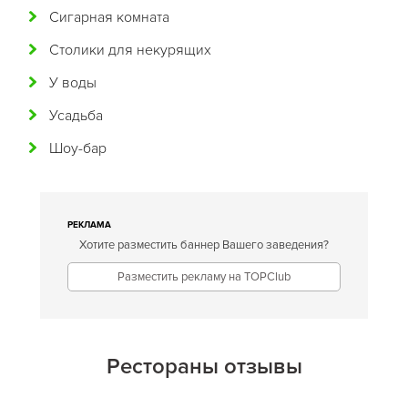
Сигарная комната
Греческая
Столики для некурящих
Грузинская
У воды
Датская
Усадьба
Домашняя
Шоу-бар
Еврейская
Европейская
Египетская
РЕКЛАМА
Хотите разместить баннер Вашего заведения?
Индийская
Разместить рекламу на TOPClub
Иракская
Ирландская
Испанская
Рестораны отзывы
Итальянская