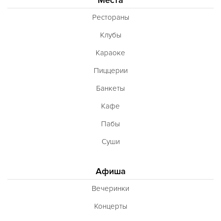
Марийская
Рестораны
Марокканская
Клубы
Мексиканская
Караоке
Молдавская
Пиццерии
Монгольская
Банкеты
Морская
Кафе
Немецкая
Пабы
Норвежская
Суши
Полинезийская
Польская
Афиша
Португальская
Вечеринки
Румынская
Концерты
Русская