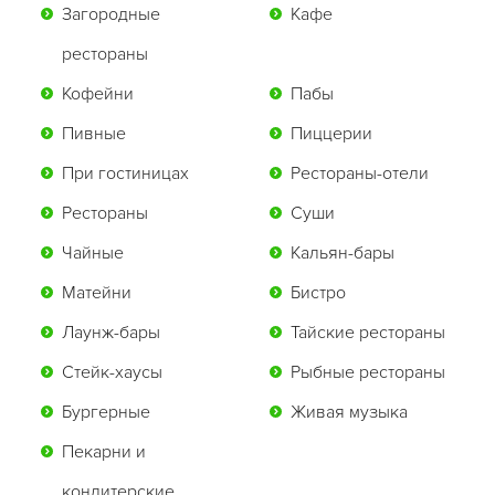
Загородные
Кафе
рестораны
Кофейни
Пабы
Пивные
Пиццерии
При гостиницах
Рестораны-отели
Рестораны
Суши
Чайные
Кальян-бары
Матейни
Бистро
Лаунж-бары
Тайские рестораны
Стейк-хаусы
Рыбные рестораны
Бургерные
Живая музыка
Пекарни и
кондитерские