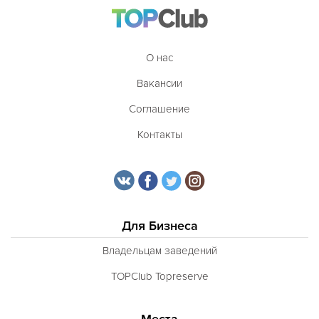
Казахская
Калмыцкая
О нас
Киргизская
Вакансии
Китайская
Соглашение
Коми
Контакты
Корейская
Кубинская
Кухня Магриба
Для Бизнеса
Латышская
Литовская
Владельцам заведений
Луизианская
TOPClub Topreserve
Малайзийская
Места