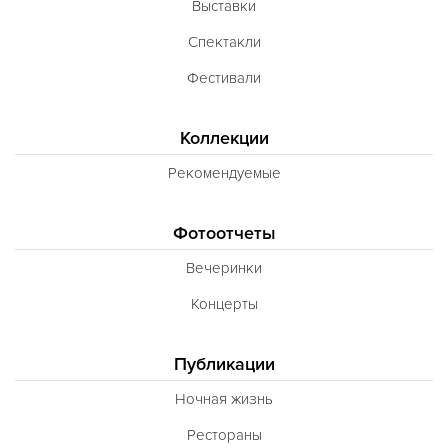
Выставки
Сирийская
Спектакли
Скандинавская
Фестивали
Смешанная
Коллекции
Средиземноморская
Рекомендуемые
Таджикская
Тайская
Фотоотчеты
Татарская
Вечеринки
Тибетская
Концерты
Тосканская
Тунисская
Публикации
Турецкая
Ночная жизнь
Узбекская
Рестораны