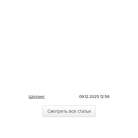
Греческая
Грузинская
Датская
Домашняя
Еврейская
Европейская
Египетская
Индийская
Иракская
Шоппинг
09.12.2025 12:56
Ирландская
Смотреть все статьи
Испанская
Итальянская
Кавказская