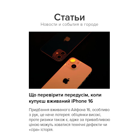
Африканская
Статьи
Белорусская
Новости и события в городе
Бельгийская
Болгарская
Бразильская
Бурятская
Валлийская
Венгерская
Що перевірити передусім, коли
Восточная
купуєш вживаний iPhone 16
Вьетнамская
Придбання вживаного Айфона 16, особливо
з рук, це наче лотерея: обіцянки високі,
Гавайская
проте ризики також є, адже за привабливою
ціною можуть ховатися технічні дефекти чи
Голландская
«сіра» історія.