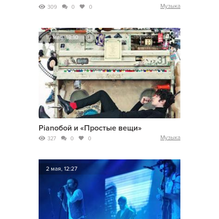
Музыка
309
0
0
15 мая, 18:10
Pianoбой и «Простые вещи»
Музыка
327
0
0
2 мая, 12:27