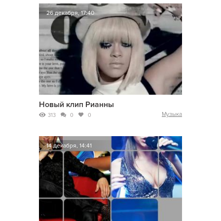
26 декабря, 17:40
Новый клип Рианны
Музыка
313
0
0
14 декабря, 14:41