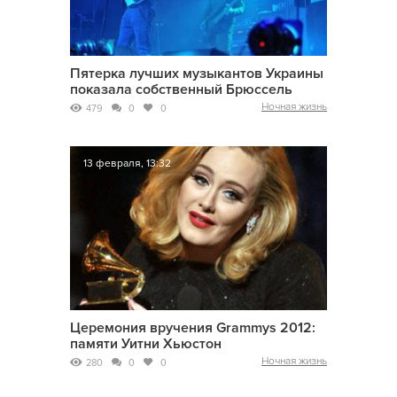
Пятерка лучших музыкантов Украины
показала собственный Брюссель
Ночная жизнь
479
0
0
13 февраля, 13:32
Церемония вручения Grammys 2012:
памяти Уитни Хьюстон
Ночная жизнь
280
0
0