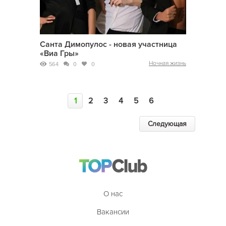
Санта Димопулос - новая участница
«Виа Гры»
Ночная жизнь
564
0
0
1
2
3
4
5
6
Следующая
О нас
Вакансии