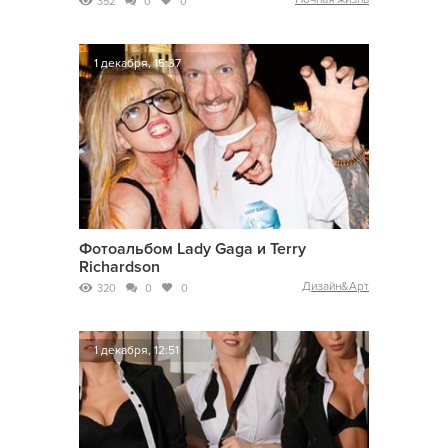
352
0
0
1 декабря, 15:37
Фотоальбом Lady Gaga и Terry
Richardson
Дизайн&Арт
320
0
0
1 декабря, 12:51