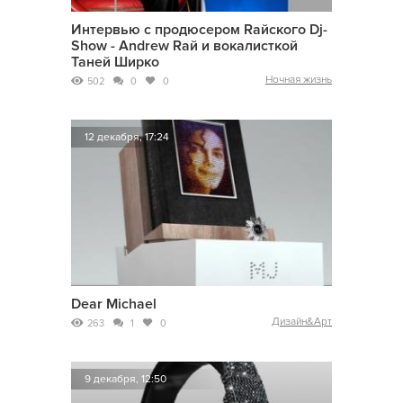
Интервью с продюсером Raйского Dj-
Show - Andrew Raй и вокалисткой
Таней Ширко
Ночная жизнь
502
0
0
12 декабря, 17:24
Dear Michael
Дизайн&Арт
263
1
0
9 декабря, 12:50