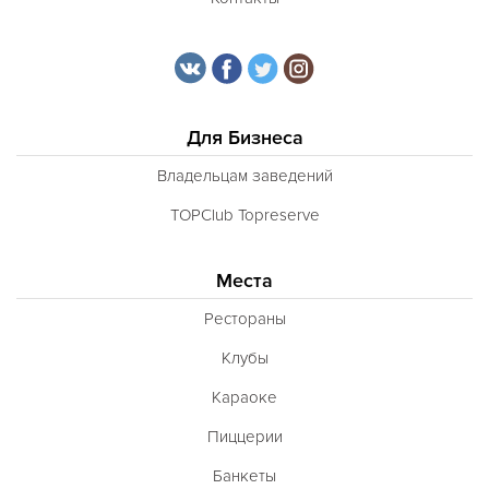
Тунисская
Турецкая
Узбекская
Украинская
Для Бизнеса
Уральская
Владельцам заведений
Филиппинская
TOPClub Topreserve
Финская
Места
Французская
Рестораны
Чешская
Клубы
Шведская
Караоке
Швейцарская
Пиццерии
Шотландская
Банкеты
Эстонская