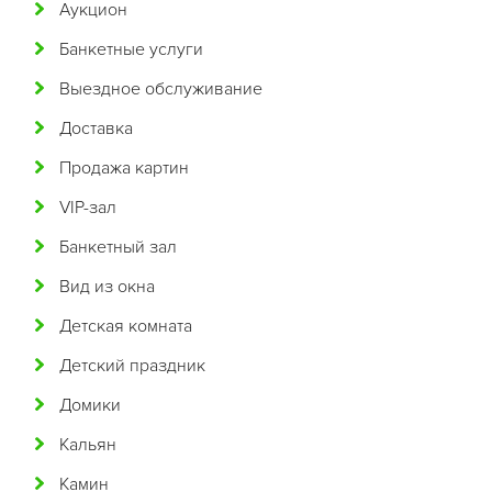
Аукцион
Арабская
Банкетные услуги
Аргентинская
Выездное обслуживание
Армянская
Доставка
Африканская
Продажа картин
Белорусская
VIP-зал
Бельгийская
Банкетный зал
Болгарская
Вид из окна
Бразильская
Детская комната
Бурятская
Детский праздник
Валлийская
Домики
Венгерская
Кальян
Восточная
Камин
Вьетнамская