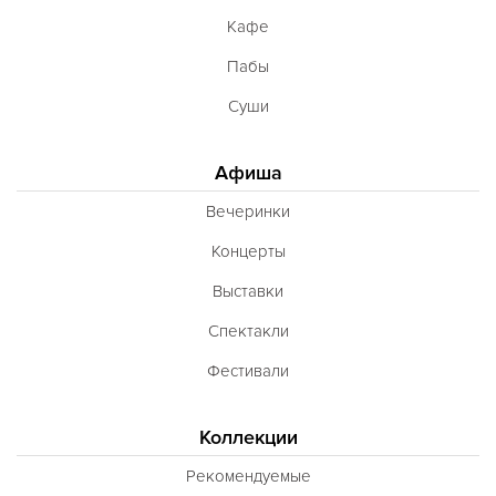
Кафе
Югославская
Пабы
Японская
Суши
Латиноамериканская
Гастрономическая
Афиша
Ливанская
Вечеринки
Эклектическая
Концерты
Паназиатская
Выставки
Неаполитанская
Спектакли
Балканская
Фестивали
Адриатическая
Сербская
Коллекции
Баварская
Рекомендуемые