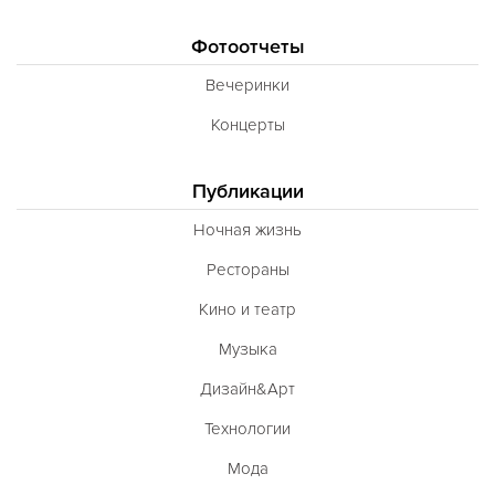
Вегетарианская
Фотоотчеты
Морепродукты
Вечеринки
Карибская
Концерты
Иранская
BBQ
Публикации
Одесская
Ночная жизнь
Рестораны
Кино и театр
Музыка
Дизайн&Арт
Технологии
Мода