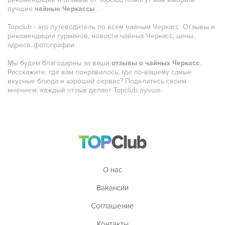
лучшие
чайные Черкассы
.
Португальская
Topclub - это путеводитель по всем чайным Черкасс. Отзывы и
Румынская
рекомендации гурманов, новости чайных Черкасс, цены,
адреса, фотографии.
Русская
Мы будем благодарны за ваши
отзывы о чайных Черкасс
.
Сирийская
Расскажите, где вам понравилось, где по-вашему самые
вкусные блюда и хороший сервис? Поделитесь своим
Скандинавская
мнением, каждый отзыв делает Topclub лучше.
Смешанная
Средиземноморская
Таджикская
Тайская
О нас
Татарская
Вакансии
Тибетская
Соглашение
Тосканская
Контакты