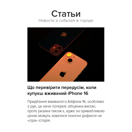
Испанская
Статьи
Итальянская
Новости и события в городе
Кавказская
Казахская
Калмыцкая
Киргизская
Китайская
Коми
Що перевірити передусім, коли
Корейская
купуєш вживаний iPhone 16
Кубинская
Придбання вживаного Айфона 16, особливо
з рук, це наче лотерея: обіцянки високі,
Кухня Магриба
проте ризики також є, адже за привабливою
ціною можуть ховатися технічні дефекти чи
«сіра» історія.
Латышская