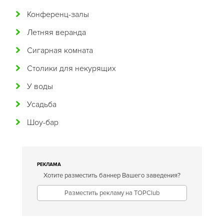
Конференц-залы
Гавайская
Летняя веранда
Голландская
Сигарная комната
Греческая
Столики для некурящих
Грузинская
У воды
Датская
Усадьба
Домашняя
Шоу-бар
Еврейская
Европейская
Египетская
РЕКЛАМА
Хотите разместить баннер Вашего заведения?
Индийская
Разместить рекламу на TOPClub
Иракская
Ирландская