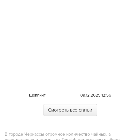
Литовская
Луизианская
Малайзийская
Марийская
Марокканская
Мексиканская
Молдавская
Монгольская
Морская
Шоппинг
09.12.2025 12:56
Немецкая
Смотреть все статьи
Норвежская
Полинезийская
В городе Черкассы огромное количество чайных, а
Польская
рекомендации и отзывы от Topclub помогут вам выбрать