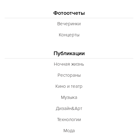
Вегетарианская
Фотоотчеты
Морепродукты
Вечеринки
Карибская
Концерты
Иранская
BBQ
Публикации
Одесская
Ночная жизнь
Рестораны
Кино и театр
Музыка
Дизайн&Арт
Технологии
Мода