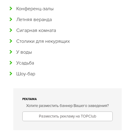
Конференц-залы
Гавайская
Летняя веранда
Голландская
Сигарная комната
Греческая
Столики для некурящих
Грузинская
У воды
Датская
Усадьба
Домашняя
Шоу-бар
Еврейская
Европейская
Египетская
РЕКЛАМА
Хотите разместить баннер Вашего заведения?
Индийская
Разместить рекламу на TOPClub
Иракская
Ирландская