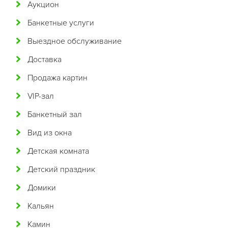
Аукцион
Арабская
Банкетные услуги
Аргентинская
Выездное обслуживание
Армянская
Доставка
Африканская
Продажа картин
Белорусская
VIP-зал
Бельгийская
Банкетный зал
Болгарская
Вид из окна
Бразильская
Детская комната
Бурятская
Детский праздник
Валлийская
Домики
Венгерская
Кальян
Восточная
Камин
Вьетнамская