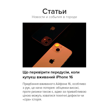
Испанская
Статьи
Итальянская
Новости и события в городе
Кавказская
Казахская
Калмыцкая
Киргизская
Китайская
Коми
Що перевірити передусім, коли
Корейская
купуєш вживаний iPhone 16
Кубинская
Придбання вживаного Айфона 16, особливо
з рук, це наче лотерея: обіцянки високі,
Кухня Магриба
проте ризики також є, адже за привабливою
ціною можуть ховатися технічні дефекти чи
«сіра» історія.
Латышская