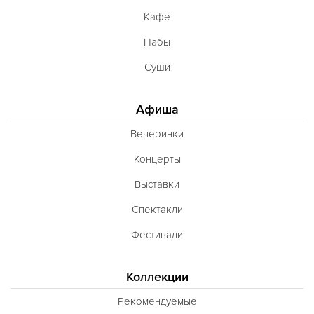
Кафе
Югославская
Пабы
Японская
Суши
Латиноамериканская
Гастрономическая
Афиша
Ливанская
Вечеринки
Эклектическая
Концерты
Паназиатская
Выставки
Неаполитанская
Спектакли
Балканская
Фестивали
Адриатическая
Сербская
Коллекции
Баварская
Рекомендуемые