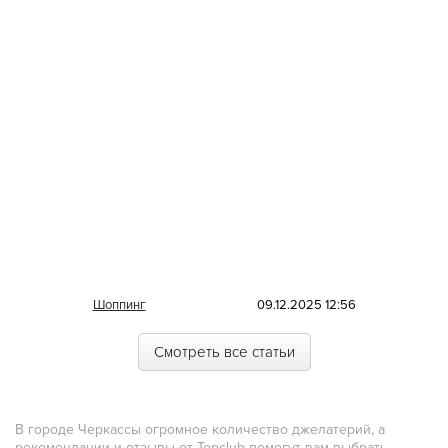
Литовская
Луизианская
Малайзийская
Марийская
Марокканская
Мексиканская
Молдавская
Монгольская
Морская
Шоппинг
09.12.2025 12:56
Немецкая
Смотреть все статьи
Норвежская
Полинезийская
В городе Черкассы огромное количество джелатерий, а
Польская
рекомендации и отзывы от Topclub помогут вам выбрать