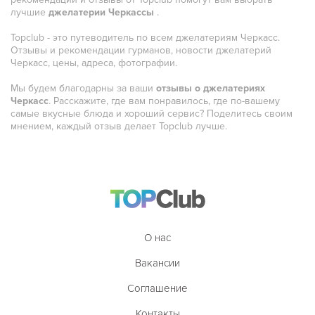
лучшие
джелатерии Черкассы
.
Португальская
Topclub - это путеводитель по всем джелатериям Черкасс.
Румынская
Отзывы и рекомендации гурманов, новости джелатерий
Черкасс, цены, адреса, фотографии.
Русская
Мы будем благодарны за ваши
отзывы о джелатериях
Сирийская
Черкасс
. Расскажите, где вам понравилось, где по-вашему
самые вкусные блюда и хороший сервис? Поделитесь своим
Скандинавская
мнением, каждый отзыв делает Topclub лучше.
Смешанная
Средиземноморская
Таджикская
Тайская
О нас
Татарская
Вакансии
Тибетская
Соглашение
Тосканская
Контакты