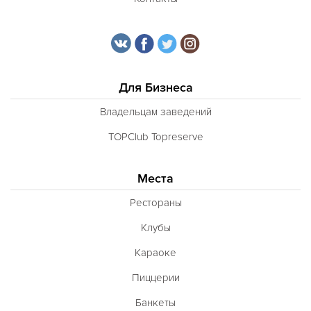
Тунисская
Турецкая
Узбекская
Украинская
Для Бизнеса
Уральская
Владельцам заведений
Филиппинская
TOPClub Topreserve
Финская
Места
Французская
Рестораны
Чешская
Клубы
Шведская
Караоке
Швейцарская
Пиццерии
Шотландская
Банкеты
Эстонская