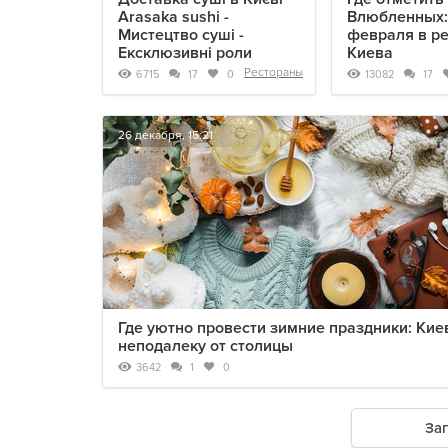
Arasaka sushi -
Влюбленных:
Мистецтво суші -
февраля в р
Ексклюзивні роли
Киева
Рестораны
6715
13082
17
0
17
26 декабря, 15:21
Где уютно провести зимние праздники: Кие
неподалеку от столицы
3642
1
0
За