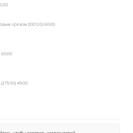
5.00
вым орехом (100\20) 60.00
 60.00
275\10) 49.00