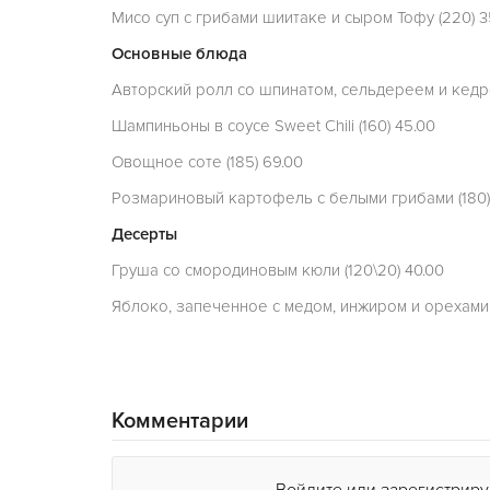
Мисо суп с грибами шиитаке и сыром Тофу (220) 3
Основные блюда
Авторский ролл со шпинатом, сельдереем и кедро
Шампиньоны в соусе Sweet Chili (160) 45.00
Овощное соте (185) 69.00
Розмариновый картофель с белыми грибами (180)
Десерты
Груша со смородиновым кюли (120\20) 40.00
Яблоко, запеченное с медом, инжиром и орехами (
Комментарии