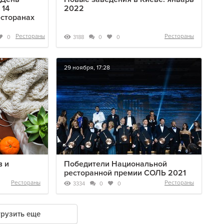
 14
2022
есторанах
Рестораны
Рестораны
3188
0
0
0
29 ноября, 17:28
в и
Победители Национальной
ресторанной премии СОЛЬ 2021
Рестораны
Рестораны
3334
0
0
грузить еще