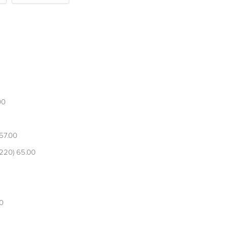
акуски
00
57.00
220) 65.00
0