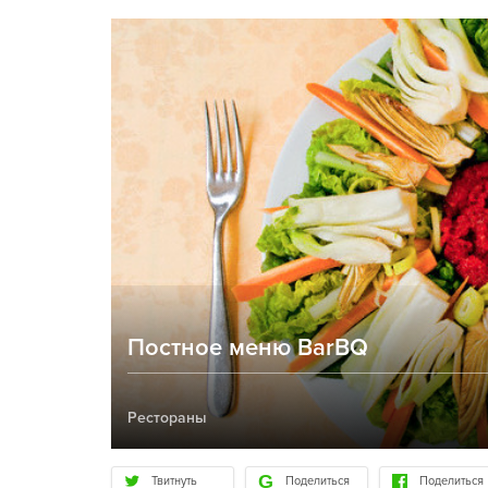
Постное меню BarBQ
Рестораны
Твитнуть
Поделиться
Поделиться