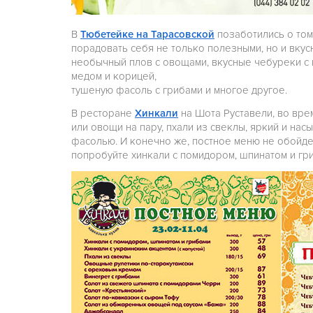
В
Тюбетейке на Тарасовской
позаботились о том
порадовать себя не только полезными, но и вку
необычный плов с овощами, вкусные чебуреки с 
медом и корицей,
тушеную фасоль с грибами и многое другое.
В ресторане
Хинкали
на Шота Руставели, во врем
или овощи на пару, пхали из свеклы, яркий и на
фасолью. И конечно же, постное меню не обойде
попробуйте хинкали с помидором, шпинатом и гри