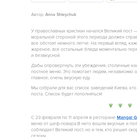
Автор:
Anna Shleychuk
У православных христиан начался Великий пост 
моральной стороной этого периода должен справ
все обстоит немного легче. На первый вгляд, каже
жареное, все остальные блюда моментально теряю
и безвкусной.
Дабы опровергнуть эти убеждения, столичные ка
постное меню. Это помогает людям, независимо о
главное, очень вкусную еду.
Мы собрали для вас список заведений Киева, кто
поста. Список будет пополняться!
С 23 февраля по 11 апреля в ресторане
Mangal G
меню от шеф-повара.В него вошли вкусные и пол
соблюдает Великий пост, но и тем, кто решил с
сезону.