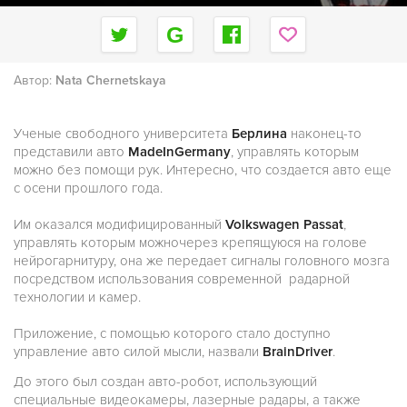
Автор:
Nata Chernetskaya
Ученые свободного университета
Берлина
наконец-то
представили авто
MadeInGermany
, управлять которым
можно без помощи рук. Интересно, что создается авто еще
с осени прошлого года.
Им оказался модифицированный
Volkswagen Passat
,
управлять которым можночерез крепящуюся на голове
нейрогарнитуру, она же передает сигналы головного мозга
посредством использования современной радарной
технологии и камер.
Приложение, с помощью которого стало доступно
управление авто силой мысли, назвали
BrainDriver
.
До этого был создан авто-робот, использующий
специальные видеокамеры, лазерные радары, а также