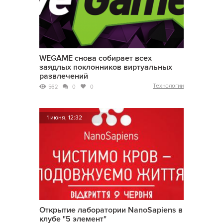
WEGAME снова собирает всех
заядлых поклонников виртуальных
развлечений
Технологии
562
0
0
1 июня, 12:32
Открытие лаборатории NanoSapiens в
клубе "5 элемент"