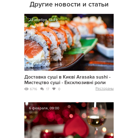
Другие новости и статьи
22 ноября, 13:49
Доставка суші в Києві Arasaka sushi -
Мистецтво суші - Ексклюзивні роли
Рестораны
6716
17
0
6 февраля, 09:00