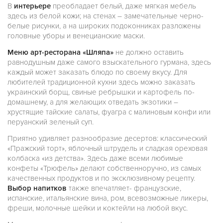
В
интерьере
преобладает белый, даже мягкая мебель
здесь из белой кожи; на стенах – замечательные черно-
белые рисунки, а на широких подоконниках разложены
головные уборы и венецианские маски.
Меню арт-ресторана «Шляпа»
не должно оставить
равнодушным даже самого взыскательного гурмана, здесь
каждый может заказать блюдо по своему вкусу. Для
любителей традиционной кухни здесь можно заказать
украинский борщ, свиные ребрышки и картофель по-
домашнему, а для желающих отведать экзотики –
хрустящие тайские салаты, фуагра с малиновым конфи или
перуанский зеленый суп.
Приятно удивляет разнообразие десертов: классический
«Пражский торт», яблочный штрудель и сладкая ореховая
колбаска «из детства». Здесь даже всеми любимые
конфеты «Трюфель» делают собственноручно, из самых
качественных продуктов и по эксклюзивному рецепту.
Выбор напитков
также впечатляет- французские,
испанские, итальянские вина, ром, всевозможные ликеры,
фреши, молочные шейки и коктейли на любой вкус.