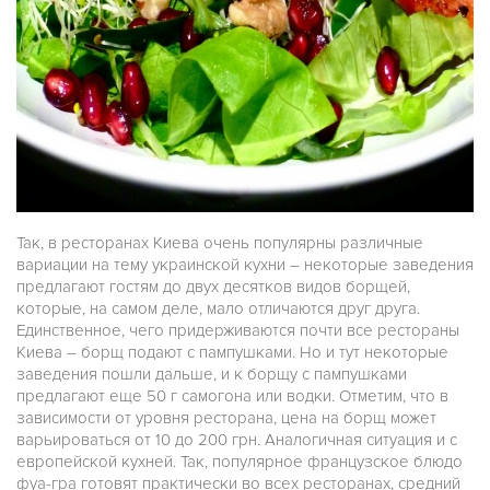
Так, в ресторанах Киева очень популярны различные
вариации на тему украинской кухни – некоторые заведения
предлагают гостям до двух десятков видов борщей,
которые, на самом деле, мало отличаются друг друга.
Единственное, чего придерживаются почти все рестораны
Киева – борщ подают с пампушками. Но и тут некоторые
заведения пошли дальше, и к борщу с пампушками
предлагают еще 50 г самогона или водки. Отметим, что в
зависимости от уровня ресторана, цена на борщ может
варьироваться от 10 до 200 грн. Аналогичная ситуация и с
европейской кухней. Так, популярное французское блюдо
фуа-гра готовят практически во всех ресторанах, средний