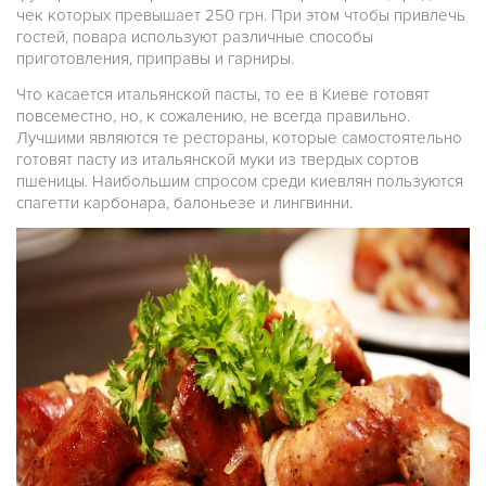
чек которых превышает 250 грн. При этом чтобы привлечь
гостей, повара используют различные способы
приготовления, приправы и гарниры.
Что касается итальянской пасты, то ее в Киеве готовят
повсеместно, но, к сожалению, не всегда правильно.
Лучшими являются те рестораны, которые самостоятельно
готовят пасту из итальянской муки из твердых сортов
пшеницы. Наибольшим спросом среди киевлян пользуются
спагетти карбонара, балоньезе и лингвинни.