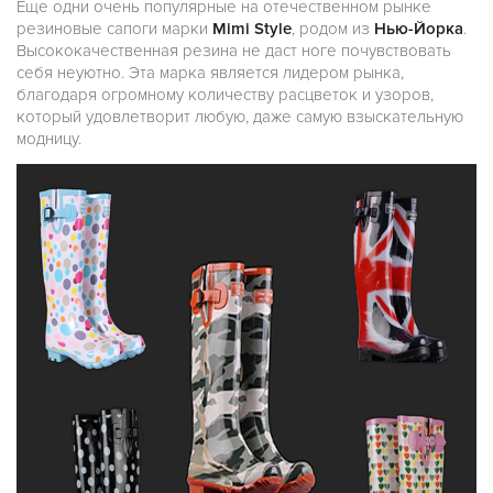
Еще одни очень популярные на отечественном рынке
резиновые сапоги марки
Mimi Style
, родом из
Нью-Йорка
.
Высококачественная резина не даст ноге почувствовать
себя неуютно. Эта марка является лидером рынка,
благодаря огромному количеству расцветок и узоров,
который удовлетворит любую, даже самую взыскательную
модницу.