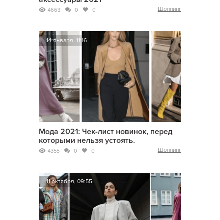
Шоппинг
4663
0
0
14 января, 11:16
Мода 2021: Чек-лист новинок, перед
которыми нельзя устоять.
Шоппинг
4355
0
0
11 октября, 09:55