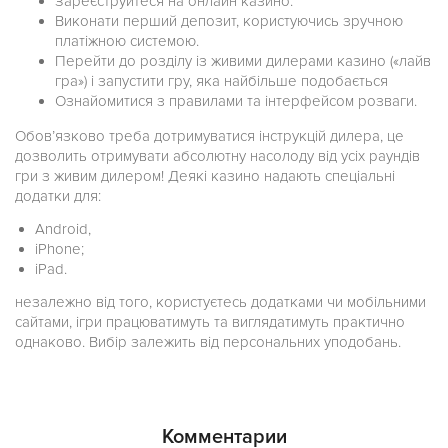
Зареєструйтеся на онлайн казино.
Виконати перший депозит, користуючись зручною
платіжною системою.
Перейти до розділу із живими дилерами казино («лайв
гра») і запустити гру, яка найбільше подобається
Ознайомитися з правилами та інтерфейсом розваги.
Обов’язково треба дотримуватися інструкцій дилера, це
дозволить отримувати абсолютну насолоду від усіх раундів
гри з живим дилером! Деякі казино надають спеціальні
додатки для:
Android,
iPhone;
iPad.
незалежно від того, користуєтесь додатками чи мобільними
сайтами, ігри працюватимуть та виглядатимуть практично
однаково. Вибір залежить від персональних уподобань.
Комментарии