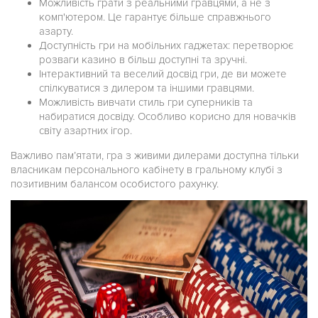
Можливість грати з реальними гравцями, а не з
комп'ютером. Це гарантує більше справжнього
азарту.
Доступність гри на мобільних гаджетах: перетворює
розваги казино в більш доступні та зручні.
Інтерактивний та веселий досвід гри, де ви можете
спілкуватися з дилером та іншими гравцями.
Можливість вивчати стиль гри суперників та
набиратися досвіду. Особливо корисно для новачків
світу азартних ігор.
Важливо пам’ятати, гра з живими дилерами доступна тільки
власникам персонального кабінету в гральному клубі з
позитивним балансом особистого рахунку.