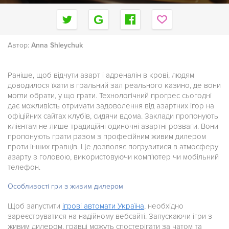
Автор:
Anna Shleychuk
Раніше, щоб відчути азарт і адреналін в крові, людям
доводилося їхати в гральний зал реального казино, де вони
могли обрати, у що грати. Технологічний прогрес сьогодні
дає можливість отримати задоволення від азартних ігор на
офіційних сайтах клубів, сидячи вдома. Заклади пропонують
клієнтам не лише традиційні одиночні азартні розваги. Вони
пропонують грати разом з професійним живим дилером
проти інших гравців. Це дозволяє погрузитися в атмосферу
азарту з головою, використовуючи комп'ютер чи мобільний
телефон.
Особливості гри з живим дилером
Щоб запустити
ігрові автомати Україна
, необхідно
зареєструватися на надійному вебсайті. Запускаючи ігри з
живим дилером, гравці можуть спостерігати за чатом та