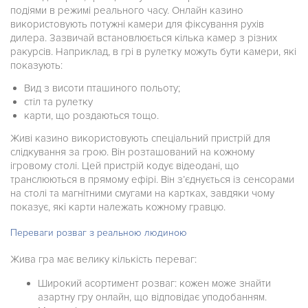
подіями в режимі реального часу. Онлайн казино
використовують потужні камери для фіксування рухів
дилера. Зазвичай встановлюється кілька камер з різних
ракурсів. Наприклад, в грі в рулетку можуть бути камери, які
показують:
Вид з висоти пташиного польоту;
стіл та рулетку
карти, що роздаються тощо.
Живі казино використовують спеціальний пристрій для
слідкування за грою. Він розташований на кожному
ігровому столі. Цей пристрій кодує відеодані, що
транслюються в прямому ефірі. Він з’єднується із сенсорами
на столі та магнітними смугами на картках, завдяки чому
показує, які карти належать кожному гравцю.
Переваги розваг з реальною людиною
Жива гра має велику кількість переваг:
Широкий асортимент розваг: кожен може знайти
азартну гру онлайн, що відповідає уподобанням.