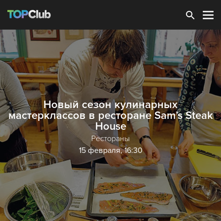
Зарегистрироваться
Новый сезон кулинарных
мастерклассов в ресторане Sam’s Steak
House
Рестораны
15 февраля, 16:30