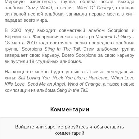
Мировую известность группа обрела после выхода
альбома
Crazy World
, а песня
Wind Of Change
, ставшая
заглавной песней альбома, занимала первые места в хит-
парадах всего мира.
В 2000 году выходит совместный альбом Scorpions и
Берлинского Филармонического оркестра
Moment
Of Glory
.
18 марта 2010 года состоялся релиз последнего альбома
группы Scorpions
Stіng
In The Tail
. Этим альбомом группа
завершает свою карьеру. Всего Scorpions за свою карьеру
выпустили 18 студийных альбомов.
На концерте можно будет услышать самые легендарные
хиты:
Still Loving You, Rock You Like a Hurricane, When Love
Kills Love, Send Me an Angel, Wind of Change
, а также новые
композиции из альбома
Stіng in the Tail.
Комментарии
Войдите или зарегистрируйтесь чтобы оставить
комментарий