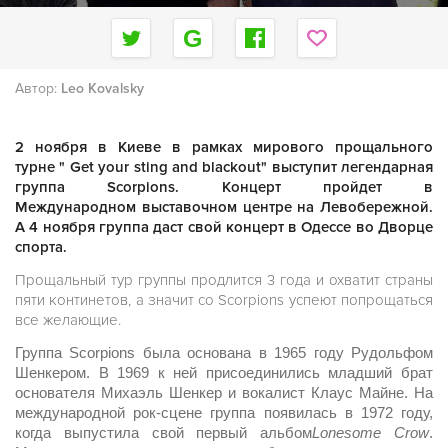
Автор:
Leo Kovalsky
2 ноября в Киеве в рамках мирового прощального
турне " Get your sting and blackout" выступит легендарная
группа Scorpiоns. Концерт пройдет в
Международном выставочном центре на Левобережной.
А 4 ноября группа даст свой концерт в Одессе во Дворце
спорта.
Прощальный тур группы продлится 3 года и охватит страны
пяти континетов, а значит со Scorpiоns успеют попрощаться
все желающие.
Группа Scorpiоns была основана в 1965 году Рудольфом
Шенкером. В 1969 к ней присоединились младший брат
основателя Михаэль Шенкер и вокалист Клаус Майне. На
международной рок-сцене группа появилась в 1972 году,
когда выпустила свой первый альбом
Lonesome
Crow
.