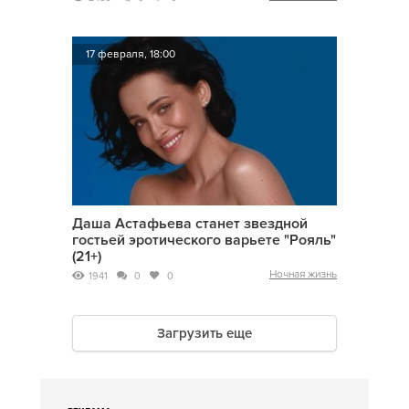
17 февраля, 18:00
Даша Астафьева станет звездной
гостьей эротического варьете "Рояль"
(21+)
Ночная жизнь
1941
0
0
Загрузить еще