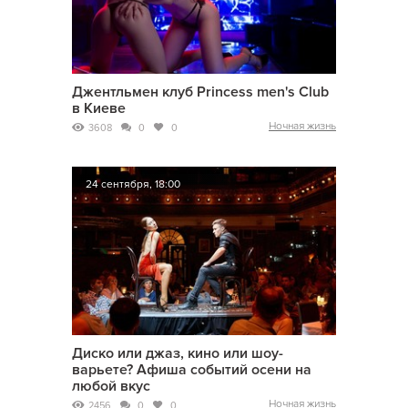
Джентльмен клуб Princess men's Club
в Киеве
Ночная жизнь
3608
0
0
24 сентября, 18:00
Диско или джаз, кино или шоу-
варьете? Афиша событий осени на
любой вкус
Ночная жизнь
2456
0
0