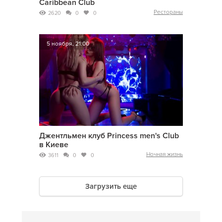
Caribbean Club
Рестораны
2620
0
0
5 ноября, 21:00
Джентльмен клуб Princess men's Club
в Киеве
Ночная жизнь
3611
0
0
Загрузить еще