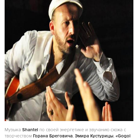
Музыка
Shantel
по своей энергетике и звучанию схожа с
творчеством
Горана Бреговича
,
Эмира Кустурицы
,
«Gogol