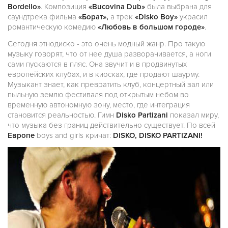
Bordello»
. Композиция
«Bucovina Dub»
была выбрана для
саундтрека фильма
«Борат»,
а трек
«Disko Boy»
украсил
романтическую комедию
«Любовь в большом городе»
.
Сегодня этнодиско - это очень модный жанр. Про такую
музыку говорят, что от нее душа разворачивается, а ноги
сами пускаются в пляс. Она звучит и в продвинутых
европейских клубах, и в киосках, где продают шаурму.
Музыкант знает, как превратить клуб, концертный зал или
пыльную землю фестиваля под открытым небом во
временную автономную зону, место, где интеграция
становится реальностью. Гимн
Disko Partizani
показал миру,
что музыка без границ действительно существует. По всей
Европе
boys and girls кричат:
DISKO, DISKO PARTIZANI!