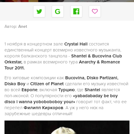
Автор:
Anet
1 ноября в концертном зале
Crystal Hall
состоится
единственный концерт всемирно известного музыканта,
короля балканского танцпола -
Shantel & Bucovina Club
Orkestar,
в рамках всемирного тура
Anarchy & Romance
Tour 2011.
Его хитовые композиции как
Bucovina, Disko Partizani,
Disko Boy
и
Citizen of Planet
сделали его музыку известной
во всей
Европе
, включая
Турцию
, где
Shantel
является
поп-иконой. О популярности его
«yabadabaday be boy
disco i wanna yoboboboboy your»
говорит тот факт, что ее
перепел
Филипп Киркоров
. А уж у него нюх на
зарубежные шедевры отличный!