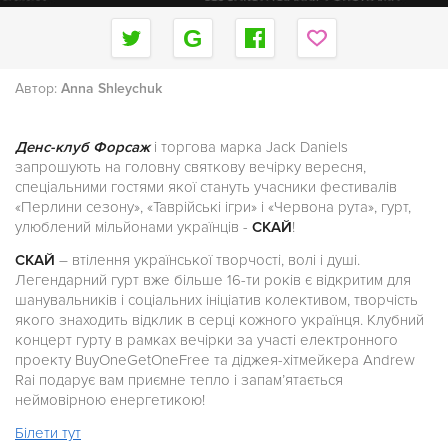
Автор:
Anna Shleychuk
Денс-клуб Форсаж
і торгова марка Jack Daniels
запрошують на головну святкову вечірку вересня,
спеціальними гостями якої стануть учасники фестивалів
«Перлини сезону», «Таврійські ігри» і «Червона рута», гурт,
улюблений мільйонами українців -
СКАЙ
!
СКАЙ
– втілення української творчості, волі і душі.
Легендарний гурт вже більше 16-ти років є відкритим для
шанувальників і соціальних ініціатив колективом, творчість
якого знаходить відклик в серці кожного українця. Клубний
концерт гурту в рамках вечірки за участі електронного
проекту BuyOneGetOneFree та діджея-хітмейкера Andrew
Rai подарує вам приємне тепло і запам’ятається
неймовірною енергетикою!
Білети тут