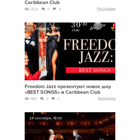
Caribbean Club
Рестораны
2620
0
0
22 октября, 17:30
Freedom Jazz презентуют новое шоу
«BEST SONGS» в Caribbean Club
Концерты
1887
0
0
24 сентября, 18:00