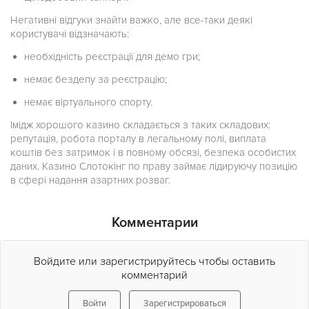
Негативні відгуки знайти важко, але все-таки деякі
користувачі відзначають:
необхідність реєстрації для демо гри;
немає бездепу за реєстрацію;
немає віртуального спорту.
Імідж хорошого казино складається з таких складових:
репутація, робота порталу в легальному полі, виплата
коштів без затримок і в повному обсязі, безпека особистих
даних. Казино Слотокінг по праву займає лідируючу позицію
в сфері надання азартних розваг.
Комментарии
Войдите или зарегистрируйтесь чтобы оставить
комментарий
Войти
Зарегистрироваться