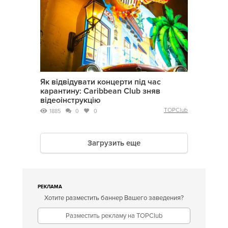
Як відвідувати концерти під час
карантину: Caribbean Club зняв
відеоінструкцію
TOPClub
1885
0
0
Загрузить еще
РЕКЛАМА
Хотите разместить баннер Вашего заведения?
Разместить рекламу на TOPClub