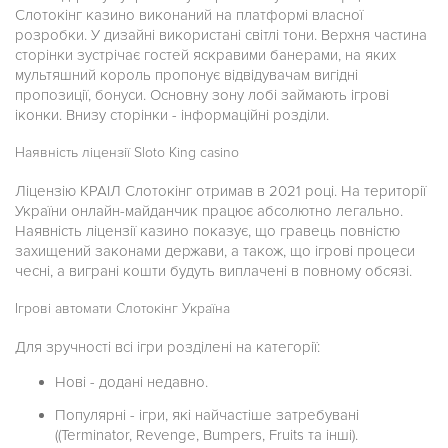
Слотокінг казино виконаний на платформі власної
розробки. У дизайні використані світлі тони. Верхня частина
сторінки зустрічає гостей яскравими банерами, на яких
мультяшний король пропонує відвідувачам вигідні
пропозиції, бонуси. Основну зону лобі займають ігрові
іконки. Внизу сторінки - інформаційні розділи.
Наявність ліцензії Sloto King casino
Ліцензію КРАІЛ Слотокінг отримав в 2021 році. На території
України онлайн-майданчик працює абсолютно легально.
Наявність ліцензії казино показує, що гравець повністю
захищений законами держави, а також, що ігрові процеси
чесні, а виграні кошти будуть виплачені в повному обсязі.
Ігрові автомати Слотокінг Україна
Для зручності всі ігри розділені на категорії:
Нові - додані недавно.
Популярні - ігри, які найчастіше затребувані
((Terminator, Revenge, Bumpers, Fruits та інші).