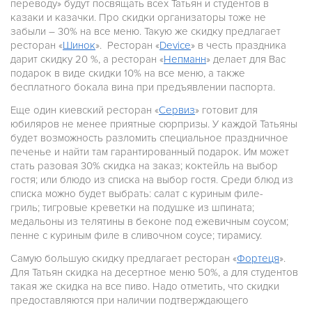
переводу» будут посвящать всех Татьян и студентов в
казаки и казачки. Про скидки организаторы тоже не
забыли – 30% на все меню. Такую же скидку предлагает
ресторан «
Шинок
». Ресторан «
Device
» в честь праздника
дарит скидку 20 %, а ресторан «
Непманн
» делает для Вас
подарок в виде скидки 10% на все меню, а также
бесплатного бокала вина при предъявлении паспорта.
Еще один киевский ресторан «
Сервиз
» готовит для
юбиляров не менее приятные сюрпризы. У каждой Татьяны
будет возможность разломить специальное праздничное
печенье и найти там гарантированный подарок. Им может
стать разовая 30% скидка на заказ; коктейль на выбор
гостя; или блюдо из списка на выбор гостя. Среди блюд из
списка можно будет выбрать: салат с куриным филе-
гриль; тигровые креветки на подушке из шпината;
медальоны из телятины в беконе под ежевичным соусом;
пенне с куриным филе в сливочном соусе; тирамису.
Самую большую скидку предлагает ресторан «
Фортеця
».
Для Татьян скидка на десертное меню 50%, а для студентов
такая же скидка на все пиво. Надо отметить, что скидки
предоставляются при наличии подтверждающего