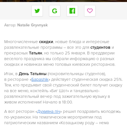
Автор:
Natalie Gryvnyak
Многочисленные
скидки
, новые блюда и интересные
развлекательные программы – все это для
студентов
и
прекрасных
Татьян
, но только 25 января. В преддверии
веселого праздника мы собрали информацию о разных
скидках и новинках меню топовых киевских ресторанов.
Итак, в
День Татьяны
(покровительницы студентов),
в ресторане «
Бараshik
» действует студенческая скидка 25%.
Тем, кто предъявит свой студенческий билет получит скидку
на все меню, коктейль «Биг Шот» и танцевально-
развлекательный вечер под зажигательную музыку в
живом исполнении! Начало в 18:00.
А вот ресторан «
Духмяна піч
» решил поздравить молодежь
по-украински. На тематическом мероприятии под
патриотическим названием «Козацькому роду – нема