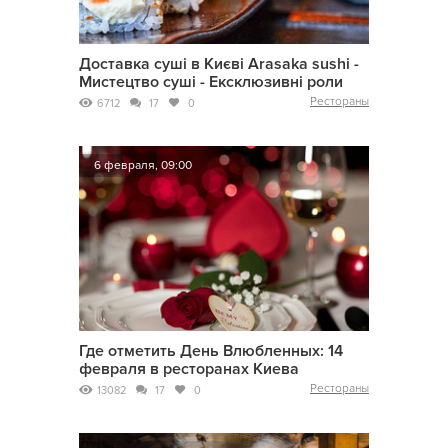
Доставка суші в Києві Arasaka sushi -
Мистецтво суші - Ексклюзивні роли
Рестораны
6712
17
0
6 февраля, 09:00
Где отметить День Влюбленных: 14
февраля в ресторанах Киева
Рестораны
13082
17
0