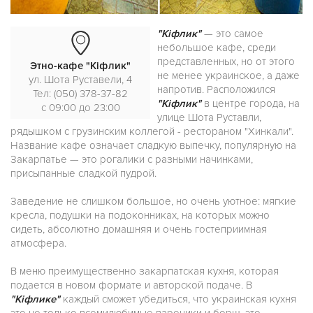
"Кіфлик"
— это самое
небольшое кафе, среди
представленных, но от этого
Этно-кафе "Кіфлик"
не менее украинское, а даже
ул. Шота Руставели, 4
напротив. Расположился
Тел: (050) 378-37-82
"Кіфлик"
в центре города, на
с 09:00 до 23:00
улице Шота Руставли,
рядышком с грузинским коллегой - рестораном "Хинкали".
Название кафе означает сладкую выпечку, популярную на
Закарпатье — это рогалики с разными начинками,
присыпанные сладкой пудрой.
Заведение не слишком большое, но очень уютное: мягкие
кресла, подушки на подоконниках, на которых можно
сидеть, абсолютно домашняя и очень гостеприимная
атмосфера.
В меню преимущественно закарпатская кухня, которая
подается в новом формате и авторской подаче. В
"Кіфлике"
каждый сможет убедиться, что украинская кухня