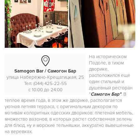
На историческом
Подоле, в тихом
дворике,
Samogon Bar / Самогон Бар
расположился еще
улица Набережно-Крещатицкая, 25
один стильный и
Тел: (044) 425-22-55
душевный ресторан
c 10:00 до 24:00
"
Самогон Бар"
. В
теплое время года, в этом же дворике, располагается
уютная летняя терраса, с оригинальным декором по
мотивам колоритных одесских двориков: плетеная мебель,
множество вазонов, в которых растет собственная зелень
для блюд, ну и морские тельняшки, аккуратно вывешенные
на веревках.