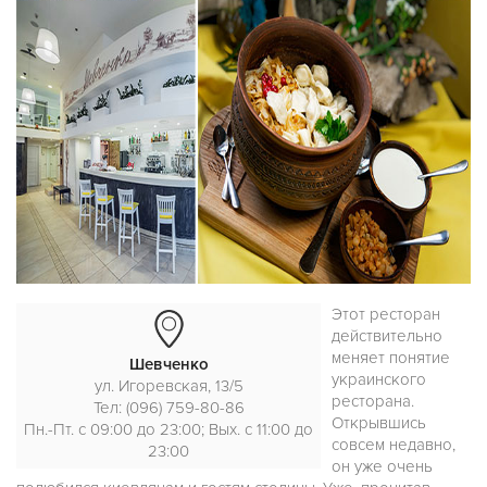
Этот ресторан
действительно
меняет понятие
Шевченко
украинского
ул. Игоревская, 13/5
ресторана.
Тел: (096) 759-80-86
Открывшись
Пн.-Пт. с 09:00 до 23:00; Вых. с 11:00 до
совсем недавно,
23:00
он уже очень