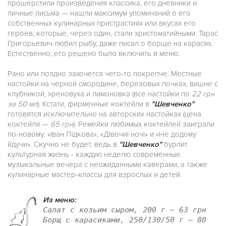
прошерстили произведения классика, его дневники и
личные письма — нашли максимум упоминаний о его
собственных кулинарных пристрастиях или вкусах его
героев, которые, через один, стали христоматийными. Тарас
Григорьевич любил рыбу, даже писал о борще на карасях.
Естественно, его решено было включить в меню.
Рано или поздно захочется чего-то покрепче. Местные
настойки на черной смородине, березовых почках, вишне с
клубникой, хреновуха и лимоновка (все настойки по
22 грн
за 50 мл
). Кстати, фирменные коктейли в
"Шевченко"
готовятся исключительно на авторских настойках (цена
коктейля —
65 грн
). Ремейки любимых коктейлей заиграли
по-новому: «Іван Підкова», «Дівочиї ночі» и «Не додому
йдучи». Скучно не будет, ведь в
"Шевченко"
бурлит
культурная жизнь - каждую неделю современные
музыкальные вечера с неожиданными каверами, а также
кулинарные мастер-классы для взрослых и детей.
Из меню:
Салат с козьим сыром, 200 г — 63 грн
Борщ с карасиками, 250/130/50 г — 80