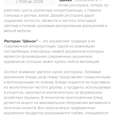
"Шинка"
, обновлено к 7-
с 11:00 до 23:00
летию ресторана, теперь тут
работают шесть различных концептуальных, а главное
стильных и уютных, залов. Дизайн ресторана дарит
ощущение легкости, свежести и чистоты, благодаря
светлым оттенкам, красивым декоративным украшениям и
мягкой мебели.
Ресторан "Шинок"
— это украинские традиции в их
современной интерпретации. Одной из важнейших
составляющих атмосферы «живой украинской культуры»
является произведения современных украинских
художников, которые может купить любой желающий.
Особое внимание уделено кухне ресторана. Любимые
украинские блюда шеф-повар представляет осмысленными
и воплощенными по-новому. Блюда подаются на подставках
из экологически чистого дерева, а продукты, используемые
в рецептах, закупаются исключительно на фермерских
хозяйствах Украины. В технологии приготовления блюд
делается акцент на максимальном сбережении витаминов и
полезных качеств. Все нюансы вкуса традиционных
украинских продуктов раскрываются глубже, открываются