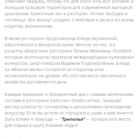
отмечают свадьбы, потому что для этого есть все условия: и
большая красивая территория для современной выездной
церемонии, банкетный зал и ресторан, летние беседки и
гостиница. Все вокруг создано с любовью к делу и ко всему
родному, украинскому.
В меню ресторана представлены блюда украинской,
европейской и авторской кухни. Многие из них, это
рецепты «Берегини» ресторана Галины Ивановны Лосевой,
которые воплощены призером международных кулинарных
конкурсов, шеф-поваром Вадимом Подпокровным. Блюда
из «Мангал-меню» готовятся на открытом огне
исключительно на дровах. Из собственного охотничьего
хозяйства доставляется дичь.
Каждые выходные и праздничные дни с самыми маленькими
гостями в ресторане работает бейби-ситтер, проходят
мастер-классы по гончарному и декоративно-прикладному
искусству. Если вы устали от городского шума и вам хочется
быть ближе к природе — "
Триполье"
— прекрасное место
для отдыха в кругу близких людей.