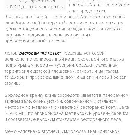
Тел: (044) 253-17-24
природе. Это не новое место
с 12:00 до последнего гостя
для города, здесь
большинство гостей — постоянные. Это заведение давно
заработало свой "авторитет" среди киевлян и столичных
гурманов, а уровень ресторана задает вкусная кухня со
щедрыми порциями, идеальная локация и
профессиональный персонал.
Летом
ресторан "КУРЕНИ"
представляет собой
великолепно зонированный комплекс семейного отдыха
под открытым небом — куреньки, беседки, ухоженная
территория с детской площадкой, открытым мангалом,
тандыром и превосходным видом на Днепр и левый берег
столицы.
В холодное время жизнь сосредотачивается в панорамном
зимнем зале, очень уютном, современном и стильном.
Ресторан принадлежит к известной ресторанной сети Carte
BLANCHE, что априори означает высокий уровень сервиса
и соответствие высоким стандартам ресторанного дела.
Меню наполнено вкуснейшими блюдами национальной