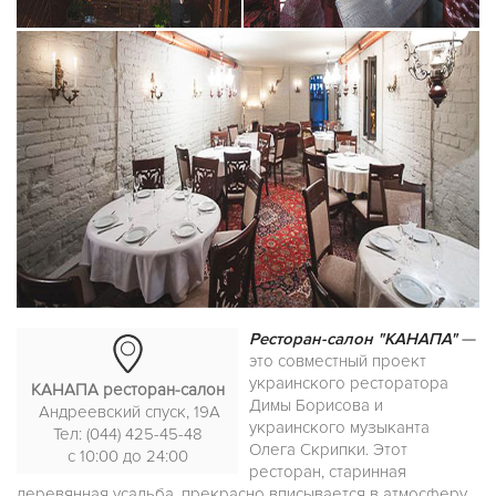
Ресторан-салон "КАНАПА"
—
это совместный проект
украинского ресторатора
КАНАПА ресторан-салон
Димы Борисова и
Андреевский спуск, 19А
украинского музыканта
Тел: (044) 425-45-48
Олега Скрипки. Этот
с 10:00 до 24:00
ресторан, старинная
деревянная усадьба, прекрасно вписывается в атмосферу