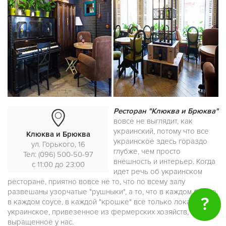
Ресторан "Клюква и Брюква"
вовсе не выглядит, как
украинский, потому что все
Клюква и Брюква
украинское здесь гораздо
ул. Горького, 16
глубже, чем просто
Тел: (096) 500-50-97
внешность и интерьер. Когда
с 11:00 до 23:00
идет речь об украинском
ресторане, приятно вовсе не то, что по всему залу
развешаны узорчатые "рушныки", а то, что в каждом блюде,
?
в каждом соусе, в каждой "крошке" все только локальное,
украинское, привезенное из фермерских хозяйств,
выращенное у нас.