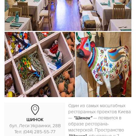
Один из самых масштабных
ресторанных проектов Киева
—
"Шинок"
— появился в
ШИНОК
образе ресторана-
бул. Леси Украинки, 28В
мастерской. Пространство
Тел: (044) 285-55-77