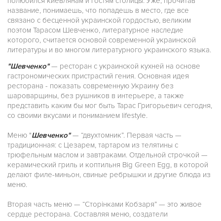
полюбился киевлянам и гостям столицы. Уже, прочитав
название, понимаешь, что попадешь в место, где все
связано с бесценной украинской гордостью, великим
поэтом Тарасом Шевченко, литературное наследие
которого, считается основой современной украинской
литературы и во многом литературного украинского языка.
"Шевченко"
— ресторан с украинской кухней на основе
гастрономических пристрастий гения. Основная идея
ресторана - показать современную Украину без
шароварщины, без рушников в интерьере, а также
представить каким бы мог быть Тарас Григорьевич сегодня,
со своими вкусами и пониманием lifestyle.
Меню "
Шевченко"
— “двухтомник”. Первая часть —
традиционная: с Цезарем, тартаром из телятины с
трюфельным маслом и завтраками. Отдельной строчкой —
керамический гриль и коптильня Big Green Egg, в которой
делают филе-миньон, свиные ребрышки и другие блюда из
меню.
Вторая часть меню — “Сторінками Кобзаря” — это живое
сердце ресторана. Составляя меню, создатели