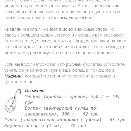
это не только всемилюбимые вареники и борщ, это
множество разнообразных вкусных блюд, с необычными
вкусами и небанальными сочетаниями ингредиентов, при
чем исключительно локальных, украинских.
Киевлянин вряд ли найдет в меню знакомые слова, но
здесь с большим удовольствием и любовью вам расскажут,
что именно подразумевается под загадочным закарпатским
названием, как это готовится и что входит в состав блюда, и,
может даже, расскажут его историю и происхождение.
Если вы вдруг затосковали по родным Карпатам, или хотите
узнать об украинской кухне еще больше, приходите в
"Кіфлик"
, который гостеприимно встретит вас прямо в
центре столицы.
Из меню:
Мясная тарелка с хреном, 250 г — 105
грн
Бограч (венгерский гуляш по-
закарпатски), 300 г — 62 грн
Гурка (закарпатская кровянка с рисом) — 65 грн
Кифлики ассорти (4 шт) — 32 грн