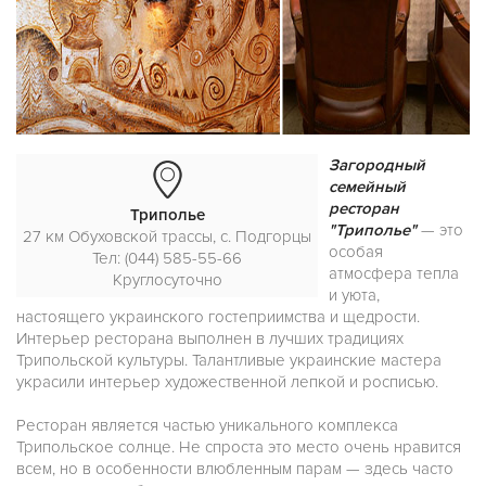
Загородный
семейный
ресторан
Триполье
"Триполье"
— это
27 км Обуховской трассы, с. Подгорцы
особая
Тел: (044) 585-55-66
атмосфера тепла
Круглосуточно
и уюта,
настоящего украинского гостеприимства и щедрости.
Интерьер ресторана выполнен в лучших традициях
Трипольской культуры. Талантливые украинские мастера
украсили интерьер художественной лепкой и росписью.
Ресторан является частью уникального комплекса
Трипольское солнце. Не спроста это место очень нравится
всем, но в особенности влюбленным парам — здесь часто