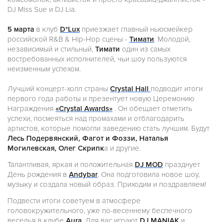
DJ Miss Sue и DJ Lia.
5 марта
в клуб
D*Lux
приезжает главный ньюсмейкер
российской R&B & Hip-Hop сцены -
Тимати
. Молодой,
независимый и стильный,
Тимати
один из самых
востребованных исполнителей, чьи шоу пользуются
неизменным успехом.
Лучший концерт-холл страны
Crystal Hall
подводит итоги
первого года работы и презентует новую Церемонию
Награждения
«Crystal Awards»
. Он обещает отметить
успехи, посмеяться над промахами и отблагодарить
артистов, которые помогли заведению стать лучшим. Будут
Лесь Подервянский, Фагот и Фоззи, Наталья
Могилевская, Олег Скрипк
а и другие.
Талантливая, яркая и положительная
DJ MOD
празднует
День рождения в
Andybar
. Она подготовила новое шоу,
музыку и создала новый образ. Приходим и поздравляем!
Подвести итоги советуем в атмосфере
головокружительного, уже по-весеннему беспечного
веселья в клубе
Aura
.
Для вас играют
DJ MANIAK
и