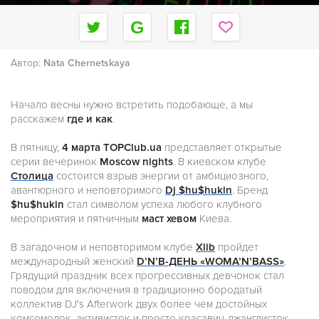
Автор:
Nata Chernetskaya
Начало весны нужно встретить подобающе, а мы
расскажем
где и как
.
В пятницу,
4 марта
TOPClub.ua
представляет открытые
серии вечеринок
Moscow nights
. В киевском клубе
Столица
состоится взрыв энергии от амбициозного,
авантюрного и неповторимого
Dj $hu$hukin
. Бренд
$hu$hukin
стал символом успеха любого клубного
мероприятия и пятничным
маст хевом
Киева.
В загадочном и неповторимом клубе
Xlib
пройдет
международный женский
D’N’B-ДЕНЬ «WOMA’N’BASS»
.
Грядущий праздник всех прогрессивных девчонок стал
поводом для включения в традиционно бородатый
коллектив DJ's Afterwork двух более чем достойных
комсомолок, активисток и просто красавиц-джанглисток -