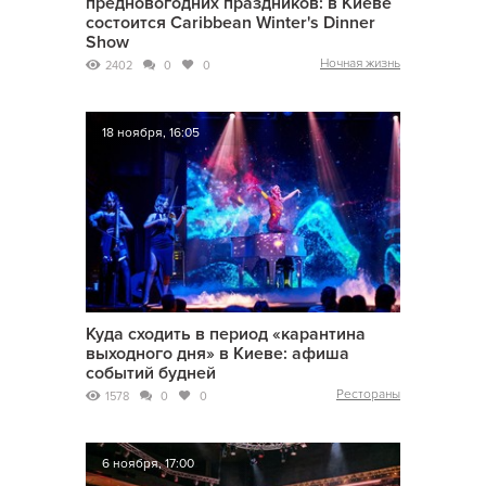
предновогодних праздников: в Киеве
состоится Caribbean Winter's Dinner
Show
Ночная жизнь
2402
0
0
18 ноября, 16:05
Куда сходить в период «карантина
выходного дня» в Киеве: афиша
событий будней
Рестораны
1578
0
0
6 ноября, 17:00