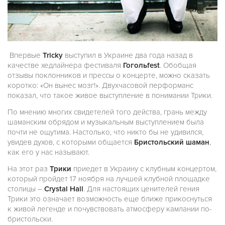
Впервые
Tricky
выступил в Украине два года назад в
качестве хедлайнера фестиваля
Гогольfest
. Обобщая
отзывы поклонников и прессы о концерте, можно сказать
коротко: «Он вынес мозг!». Двухчасовой перформанс
показал, что такое живое выступление в понимании Трики.
По мнению многих свидетелей того действа, грань между
шаманским обрядом и музыкальным выступлением была
почти не ощутима. Настолько, что никто бы не удивился,
увидев духов, с которыми общается
Бристольский шаман
,
как его у нас называют.
На этот раз
Трики
приедет в Украину с клубным концертом,
который пройдет 17 ноября на лучшей клубной площадке
столицы –
Crystal Hall
. Для настоящих ценителей гения
Трики это означает возможность еще ближе прикоснуться
к живой легенде и почувствовать атмосферу камлании по-
бристольски.