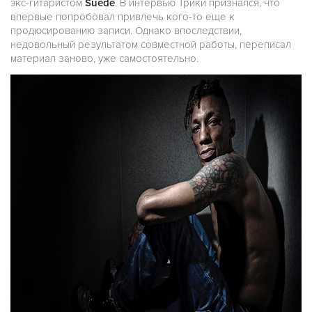
экс-гитаристом
Suede
. В интервью Трики признался, что
впервые попробовал привлечь кого-то еще к
продюсированию записи. Однако впоследствии,
недовольный результатом совместной работы, переписал
материал заново, уже самостоятельно.