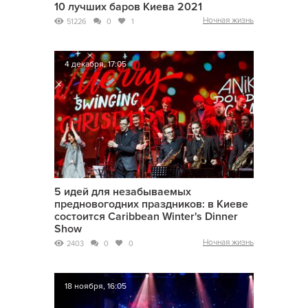
10 лучших баров Киева 2021
Ночная жизнь
51226
0
1
4 декабря, 17:05
5 идей для незабываемых
предновогодних праздников: в Киеве
состоится Caribbean Winter's Dinner
Show
Ночная жизнь
2403
0
0
18 ноября, 16:05