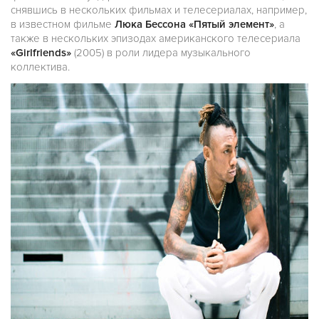
снявшись в нескольких фильмах и телесериалах, например,
в известном фильме
Люка Бессона «Пятый элемент»
, а
также в нескольких эпизодах американского телесериала
«Girlfriends»
(2005) в роли лидера музыкального
коллектива.