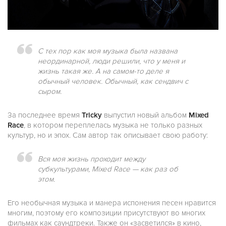
С тех пор как моя музыка была названа
неординарной, люди решили, что у меня и
жизнь такая же. А на самом-то деле я
обычный человек. Обычный, как сендвич с
сыром.
За последнее время
Tricky
выпустил новый альбом
Mixed
Race
, в котором переплелась музыка не только разных
культур, но и эпох. Сам автор так описывает свою работу:
Вся моя жизнь проходит между
субкультурами, Mixed Race — как раз об
этом.
Его необычная музыка и манера испонения песен нравится
многим, поэтому его композиции присутствуют во многих
фильмах как саундтреки. Также он «засветился» в кино,