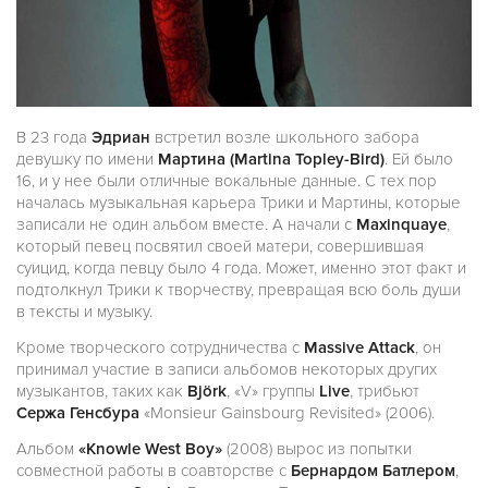
В 23 года
Эдриан
встретил возле школьного забора
девушку по имени
Мартина (Martina Topley-Bird)
. Ей было
16, и у нее были отличные вокальные данные. С тех пор
началась музыкальная карьера Трики и Мартины, которые
записали не один альбом вместе. А начали с
Maxinquaye
,
который певец посвятил своей матери, совершившая
суицид, когда певцу было 4 года. Может, именно этот факт и
подтолкнул Трики к творчеству, превращая всю боль души
в тексты и музыку.
Кроме творческого сотрудничества с
Massive Attack
, он
принимал участие в записи альбомов некоторых других
музыкантов, таких как
Björk
, «V» группы
Live
, трибьют
Сержа Генсбура
«Monsieur Gainsbourg Revisited» (2006).
Альбом
«Knowle West Boy»
(2008) вырос из попытки
совместной работы в соавторстве с
Бернардом Батлером
,