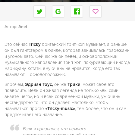
Автор:
Anet
Это сейчас
Tricky
британский трип-хоп музыкант, а раньше
он был гангстером в банде, которая занималась грабежами
и угоном авто. Сейчас же он певец и основоположник
музыкального направления трип-хоп, покуривающий иногда
марихуану. Кстати, ему очень не нравится, когда его так
называют – основоположник.
Впрочем,
Эдриан Тоус,
он же
Трики
, может себе это
позволить. Ведь он живая легенда не только «вы-сами-
знаете-чего», но и всей современной музыки, уж очень
нестандартно то, что он делает. Настолько, чтобы
называться просто
«Tricky-music»
, тем более, что он и сам
предпочитает это название.
Если я признался, что немного
приторговывал марихуаной, то это