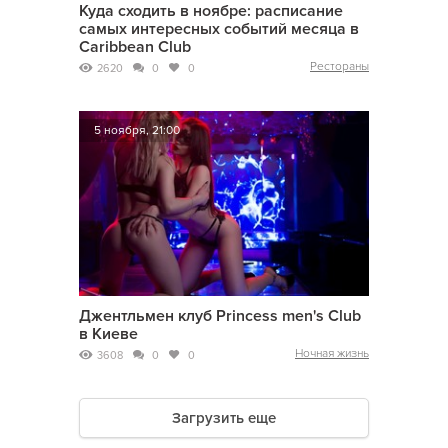
Куда сходить в ноябре: расписание
самых интересных событий месяца в
Caribbean Club
Рестораны
2620
0
0
5 ноября, 21:00
Джентльмен клуб Princess men's Club
в Киеве
Ночная жизнь
3608
0
0
Загрузить еще