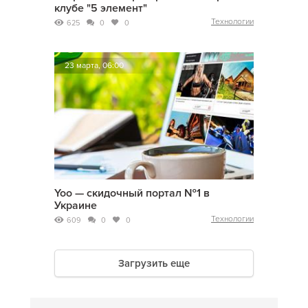
клубе "5 элемент"
Технологии
625
0
0
23 марта, 06:00
Yoo — скидочный портал №1 в
Украине
Технологии
609
0
0
Загрузить еще