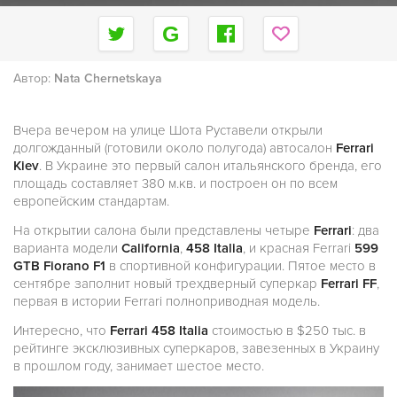
Автор:
Nata Chernetskaya
Вчера вечером на улице Шота Руставели открыли
долгожданный (готовили около полугода) автосалон
Ferrari
Kiev
. В Украине это первый салон итальянского бренда, его
площадь составляет 380 м.кв. и построен он по всем
европейским стандартам.
На открытии салона были представлены четыре
Ferrari
: два
варианта модели
California
,
458 Italia
, и красная Ferrari
599
GTB Fiorano F1
в спортивной конфигурации. Пятое место в
сентябре заполнит новый трехдверный суперкар
Ferrari FF
,
первая в истории Ferrari полноприводная модель.
Интересно, что
Ferrari 458 Italia
стоимостью в $250 тыс. в
рейтинге эксклюзивных суперкаров, завезенных в Украину
в прошлом году, занимает шестое место.