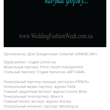
Организатор: Дом Грандиозных Событий «GRAND DAY»
Digital partner: студия Lemon.ua
Модельный партнер: Prime model management
Стильный партнер: Студия причесок «ART HAIR»
Генеральный партнер локации: ресторан «ПРАГА»
Генеральный медиа партнер: журнал FATA
Главный свадебный эксперт: журнал Cosmo Bride
Генеральный телепартнер: Maxxi tv
Главный fashion эксперт: журнал Ателье
Генеральный интернет партнер: Wedding.ua