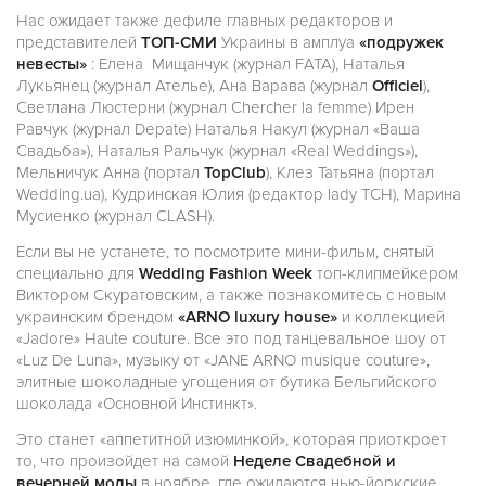
Нас ожидает также дефиле главных редакторов и
представителей
ТОП-СМИ
Украины в амплуа
«подружек
невесты»
: Елена Мищанчук (журнал FATA), Наталья
Лукьянец (журнал Ателье), Ана Варава (журнал
Officiel
),
Светлана Люстерни (журнал Chercher la femme) Ирен
Равчук (журнал Depate) Наталья Накул (журнал «Ваша
Свадьба»), Наталья Ральчук (журнал «Real Weddings»),
Мельничук Анна (портал
TopClub
), Клез Татьяна (портал
Wedding.ua), Кудринская Юлия (редактор lady ТСН), Марина
Мусиенко (журнал CLASH).
Если вы не устанете, то посмотрите мини-фильм, снятый
специально для
Wedding Fashion Week
топ-клипмейкером
Виктором Скуратовским, а также познакомитесь с новым
украинским брендом
«ARNO luxury house»
и коллекцией
«Jadore» Haute couture. Все это под танцевальное шоу от
«Luz De Luna», музыку от «JANE ARNO musique couture»,
элитные шоколадные угощения от бутика Бельгийского
шоколада «Основной Инстинкт».
Это станет «аппетитной изюминкой», которая приоткроет
то, что произойдет на самой
Неделе Свадебной и
вечерней моды
в ноябре, где ожидаются нью-йоркские,