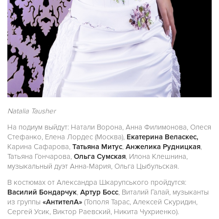
Natalia Tausher
На подиум выйдут: Натали Ворона, Анна Филимонова, Олеся
Стефанко, Елена Лордес (Москва),
Екатерина Веласкес,
Карина Сафарова,
Татьяна Митус
,
Анжелика Рудницкая
,
Татьяна Гончарова,
Ольга Сумская
, Илона Клешнина,
музыкальный дуэт Анна-Мария, Ольга Цыбульская.
В костюмах от Александра Шкарупського пройдутся:
Василий Бондарчук
,
Артур Босс
, Виталий Галай, музыканты
из группы
«АнтителА»
(Тополя Тарас, Алексей Скуридин,
Сергей Усик, Виктор Раевский, Никита Чухриенко).