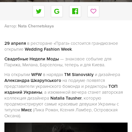
Автор:
Nata Chernetskaya
29 апреля
в ресторане «Прага» состоится грандиозное
открытие
Wedding Fashion Week
.
Свадебные Недели Моды
— знаковое событие для
Парижа, Милана, Барселоны, теперь и для Киева.
На открытии
WFW
в нарядах
ТМ Slanovskiy
и дизайнера
Александра Шкарупського
на подиуме появятся
представители украинского бомонда и редакторы
ТОП
изданий Украины
, а изюминкой вечера станет авторская
коллекция дизайнера
Natalia Tausher
, которую
продемонстрируют самые красивые девушки Украины с
титулом
Мисс
(Лика Роман, Ксения Ламбер, Островская
Оксана).