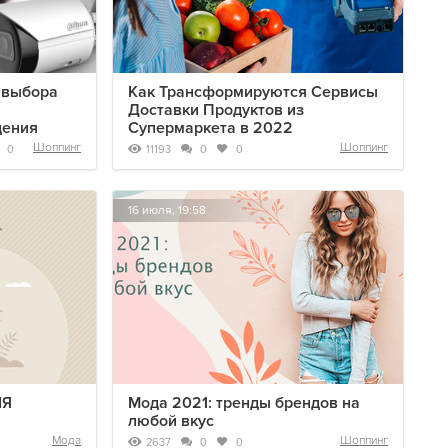
 выбора
Как Трансформируются Сервисы
Доставки Продуктов из
дения
Супермаркета в 2022
Шоппинг
Шоппинг
11193
0
0
0
16 июля, 19:58
ІЯ
Мода 2021: тренды брендов на
любой вкус
Мода
Шоппинг
2637
0
0