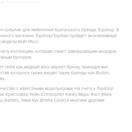
on-событие для любителей британского бренда Topshop. В
анского магазина Topshop/Topman пройдет эксклюзивный
 модели Кейт Мосс.
о счету коллекцию, которая станет завершающим акордом
дёжным брендом.
ет себя как модный масс-маркет бренд, принадлежит
состав которого также входят такие бренды как Burton,
is.
чество с известными модельерами. На счету у Topshop
к Кристофер Кейн (Christopher Kane), Марк Фаст (Mark
ш (Ashish), Эмма Кук (Emma Cook) и многими другими.