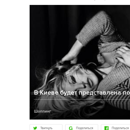
В Киеве будет представлена п
Шоппинг
Твитнуть
Поделиться
Поделиться