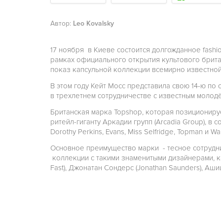
Автор:
Leo Kovalsky
17 ноября в Киеве состоится долгожданное fashi
рамках официального открытия культового брит
показ капсульной коллекции всемирно известной
В этом году Кейт Мосс представила свою 14-ю п
в трехлетнем сотрудничестве с известным моло
Британская марка Topshop, которая позициониру
ритейл-гиганту Аркадии групп (Arcadia Group), в 
Dorothy Perkins, Evans, Miss Selfridge, Topman и Wall
Основное преимущество марки - тесное сотрудни
коллекции с такими знаменитыми дизайнерами, ка
Fast), Джонатан Сондерс (Jonathan Saunders), Аши