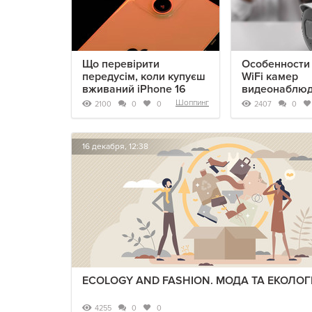
Що перевірити
Особенности
передусім, коли купуєш
WiFi камер
вживаний iPhone 16
видеонаблю
Шоппинг
2100
2407
0
0
0
16 декабря, 12:38
ECOLOGY AND FASHION. МОДА ТА ЕКОЛОГ
4255
0
0