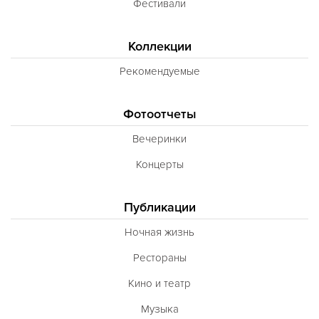
Фестивали
Коллекции
Рекомендуемые
Фотоотчеты
Вечеринки
Концерты
Публикации
Ночная жизнь
Рестораны
Кино и театр
Музыка