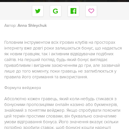
Автор:
Anna Shleychuk
Головним інструментом всіх ігрових клубів на просторах
інтернету вже довгі роки залишається бонус, що надається
як новим гравцям, так і активним відвідувачам подібних
сайтів. На перший погляд, будь-який бонус виглядає
привабливим і вигідним заохоченням до гри, але зазвичай
лише до того моменту, поки гравець не заглиблюється у
правила його отримання та використання.
Формула вейджера
Абсолютно кожен гравець, який коли-небудь стикався з
бонусними пропозиціями онлайн казино або букмекерів,
знайомий з поняттям вейджер. Якщо спробувати пояснити
цей термін простими словами, він буквально означатиме
умови відігравання бонуса. Його значення вказує скільки
потрібно зробити ставок, щоб бонусні кошти нарешті