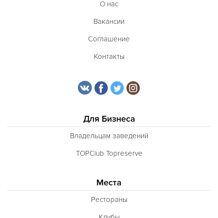
О нас
Вакансии
Соглашение
Контакты
Для Бизнеса
Владельцам заведений
TOPClub Topreserve
Места
Рестораны
Клубы