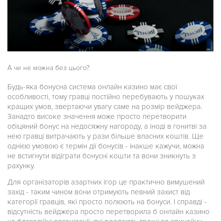
А чи не можна без цього?
Будь-яка бонусна система онлайн казино має свої
особливості, тому гравці постійно перебувають у пошуках
кращих умов, звертаючи увагу саме на розмір вейджера.
Занадто високе значення може просто перетворити
обіцяний бонус на недосяжну нагороду, а іноді в гонитві за
нею гравці витрачають у рази більше власних коштів. Ще
однією умовою є термін дії бонусів - інакше кажучи, можна
не встигнути відіграти бонусні кошти та вони зникнуть з
рахунку.
Для організаторів азартних ігор це практично вимушений
захід - таким чином вони отримують певний захист від
категорії гравців, які просто полюють на бонуси. І справді -
відсутність вейджера просто перетворила б онлайн казино