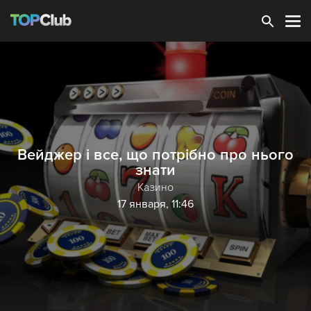
Зарегистрироваться
Вейджер і все, що потрібно про нього
знати
Казино
17 января, 11:46