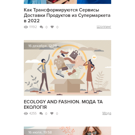
Как Трансформируются Сервисы
Доставки Продуктов из Супермаркета
в 2022
Шоппинг
11192
0
0
16 декабря, 12:38
ECOLOGY AND FASHION. МОДА ТА
ЕКОЛОГІЯ
Мода
4255
0
0
16 июля, 19:58