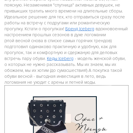
поясную. Незаменимая "спутница" активных девушек, не
привыкших тратить много времени на длительные сборы.
Идеальное решение для тех, кто отправиться сразу после
работы на встречу с подругами или романтическую
прогулку. Кстати о прогулках!
Бренд Iceberg
вдохновоенный
настроением прошлых сезонов в духе логомании
(этой весной снова в списке самых горячих трендов)
подготовил одинаково практичную и удобную, как для
прогулок, так и комфортную и сдержаную для деловых
встречь пару обуви.
Кеды Iceberg
- модель женской обуви,
о которых не нужно рассказывать. Мы их знаем, мы их
обожаем, мы их хотим (до сумасшествия!) А покупка такой
обуви весной - выгодная инвестиция в лето, ведь
логомания не уходит с арены и летней моды.