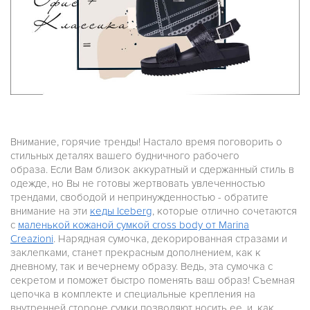
Внимание, горячие тренды! Настало время поговорить о
стильных деталях вашего будничного рабочего
образа. Если Вам близок аккуратный и сдержанный стиль в
одежде, но Вы не готовы жертвовать увлеченностью
трендами, свободой и непринужденностью - обратите
внимание на эти
кеды Iceberg
, которые отлично сочетаются
с
маленькой кожаной сумкой cross body от
Marina
Creazioni
. Нарядная сумочка, декорированная стразами и
заклепками, станет прекрасным дополнением, как к
дневному, так и вечернему образу. Ведь, эта сумочка с
секретом и поможет быстро поменять ваш образ! Съемная
цепочка в комплекте и специальные крепления на
внутренней стороне сумки позволяют носить ее, и, как