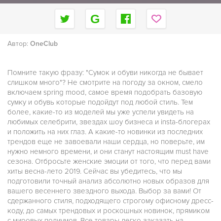
Автор:
OneClub
Помните такую фразу: "Сумок и обуви никогда не бывает
слишком много"? Не смотрите на погоду за окном, смело
включаем spring mood, самое время подобрать базовую
сумку и обувь которые подойдут под любой стиль. Тем
более, какие-то из моделей мы уже успели увидеть на
любимых селебрити, звездах шоу бизнеса и insta-блогерах
и положить на них глаз. А какие-то новинки из последних
трендов еще не завоевали наши сердца, но поверьте, им
нужно немного времени, и они станут настоящим must have
сезона. Отбросьте женские эмоции от того, что перед вами
хиты весна-лето 2019. Сейчас вы убедитесь, что мы
подготовили точный анализ абсолютно новых образов для
вашего весеннего звездного выхода. Выбор за вами! От
сдержанного стиля, подходящего строгому офисному дресс-
коду, до самых трендовых и роскошных новинок, прямиком
с мировых подиумов. Все товары легко заказать на