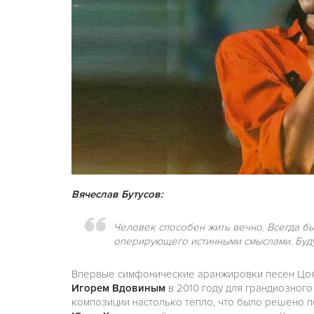
Вячеслав Бутусов:
Человек способен жить вечно. Всегда бы
оперирующего истинными смыслами. Буду
Впервые симфонические аранжировки песен Цоя
Игорем Вдовиным
в 2010 году для грандиозног
композиции настолько тепло, что было решено п