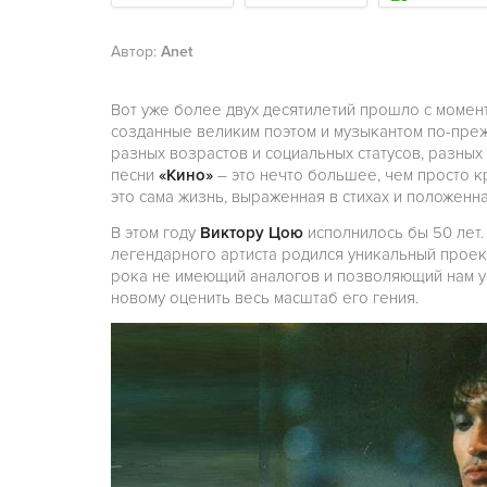
Автор:
Anet
Вот уже более двух десятилетий прошло с момен
созданные великим поэтом и музыкантом по-преж
разных возрастов и социальных статусов, разных
песни
«Кино»
– это нечто большее, чем просто к
это сама жизнь, выраженная в стихах и положенна
В этом году
Виктору Цою
исполнилось бы 50 лет.
легендарного артиста родился уникальный прое
рока не имеющий аналогов и позволяющий нам у
новому оценить весь масштаб его гения.