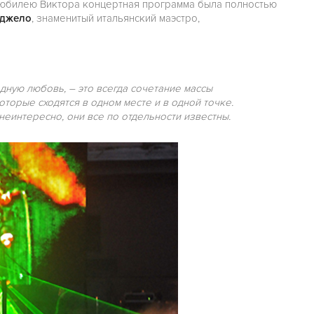
к юбилею Виктора концертная программа была полностью
нджело
, знаменитый итальянский маэстро,
дную любовь, – это всегда сочетание массы
оторые сходятся в одном месте и в одной точке.
неинтересно, они все по отдельности известны.