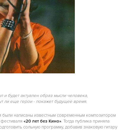
л и будет актуален образ мысли человека,
т ли еще герои - покажет будущее время.
 были написаны известным современным композитором
о фестиваля
«20 лет без Кино»
. Тогда публика приняла
одготовить сольную программу, добавив знаковую гитару