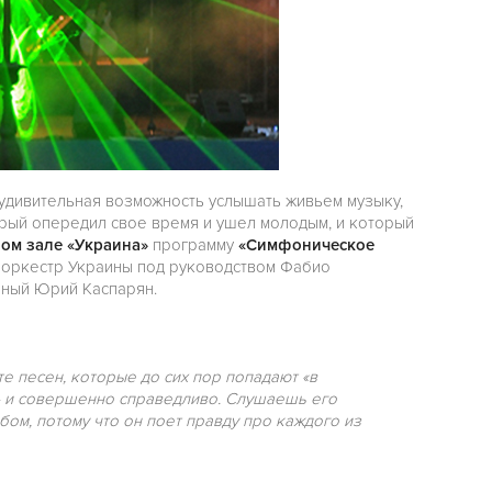
 удивительная возможность услышать живьем музыку,
торый опередил свое время и ушел молодым, и который
ом зале «Украина»
программу
«Симфоническое
 оркестр Украины под руководством Фабио
рный Юрий Каспарян.
е песен, которые до сих пор попадают «в
 – и совершенно справедливо. Слушаешь его
бом, потому что он поет правду про каждого из