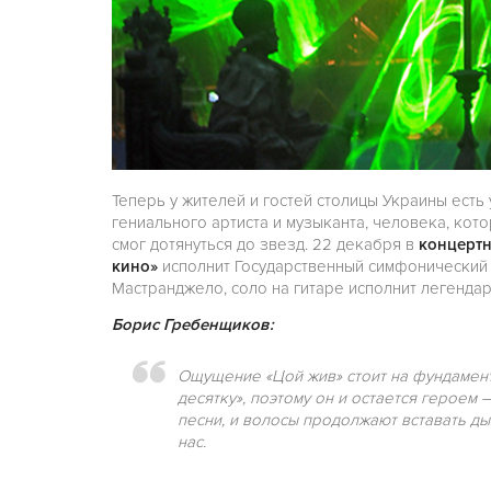
Теперь у жителей и гостей столицы Украины есть
гениального артиста и музыканта, человека, ко
смог дотянуться до звезд. 22 декабря в
концертн
кино»
исполнит Государственный симфонический
Мастранджело, соло на гитаре исполнит легенда
Борис Гребенщиков:
Ощущение «Цой жив» стоит на фундамент
десятку», поэтому он и остается героем
песни, и волосы продолжают вставать ды
нас.