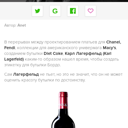
Автор:
Anet
В перерывах между проектированием платьев для
Chanel,
Fendi
, коллекции для американского универмага
Macy's
,
созданием бутылки
Diet Coke
,
Карл Лагерфельд (Karl
Lagerfeld)
каким-то образом нашел время, чтобы создать
этикетку для бутылки Бордо.
Сам
Лагерфельд
не пьет, но это не значит, что он не может
оценить красоту бутылки по достоинству.