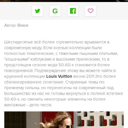
Автор:
Grace
Шестидесятые всё более стремительно врываются в
современную моду. Если осенью коллекции были
полностью тематические, с тяжелыми пышными платьями,
"кошачьими" каблуками и высокими прическами, то в
предстоящем сезоне мода 50-60-х становится более
повседневной. Подтверждение этому вы можете найти в
круизной коллекции
Louis Vuitton
весна-2011.Это более
сбалансированное сочетание. Старинные темы по-
прежнему сильны, но перенесены на современный лад.
Большинство из нас не готовы вернуться к полной эстетике
50-60-х, но сменить некоторые элементы на более
винтажные - дело чести.