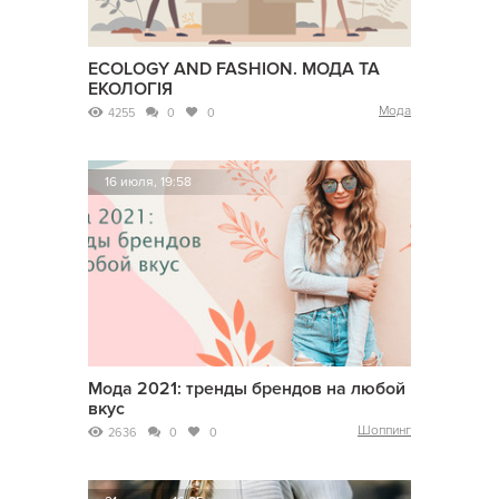
ECOLOGY AND FASHION. МОДА ТА
ЕКОЛОГІЯ
Мода
4255
0
0
16 июля, 19:58
Мода 2021: тренды брендов на любой
вкус
Шоппинг
2636
0
0