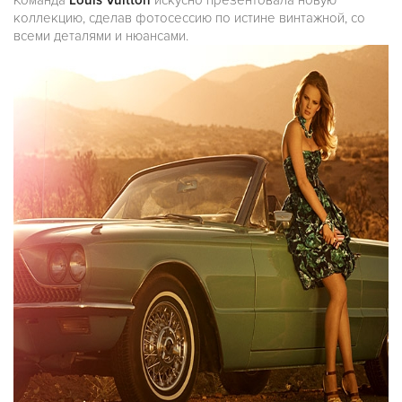
Команда
Louis Vuitton
искусно презентовала новую
коллекцию, сделав фотосессию по истине винтажной, со
всеми деталями и нюансами.