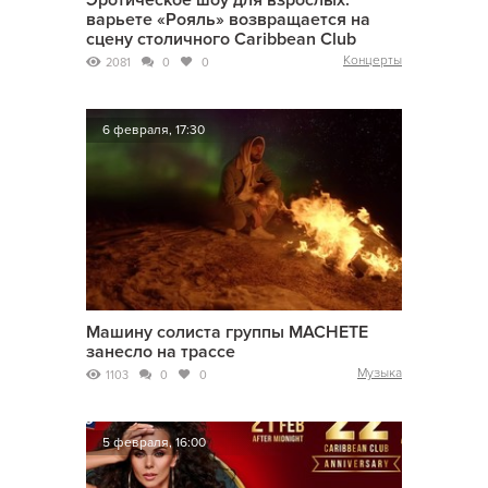
Эротическое шоу для взрослых:
варьете «Рояль» возвращается на
сцену столичного Caribbean Club
Концерты
2081
0
0
6 февраля, 17:30
Машину солиста группы MACHETE
занесло на трассе
Музыка
1103
0
0
5 февраля, 16:00