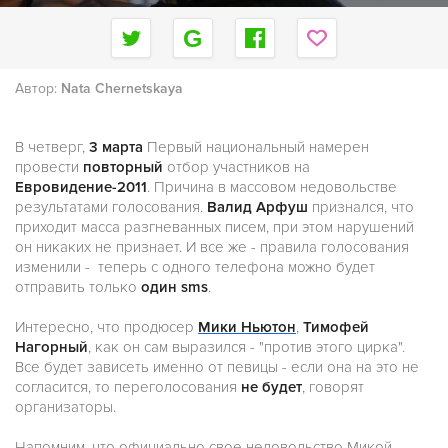
Автор:
Nata Chernetskaya
В четверг,
3 марта
Первый национальный намерен
провести
повторный
отбор участников на
Евровидение-2011
. Причина в массовом недовольстве
результатами голосования.
Валид Арфуш
признался, что
приходит масса разгневанных писем, при этом нарушений
он никаких не признает. И все же - правила голосования
изменили - теперь с одного телефона можно будет
отправить только
один sms
.
Интересно, что продюсер
Мики Ньютон
,
Тимофей
Нагорный
, как он сам выразился - "против этого цирка".
Все будет зависеть именно от певицы - если она на это не
согласится, то переголосования
не будет
, говорят
организаторы.
Напомним, что официально свое недовольство Микой