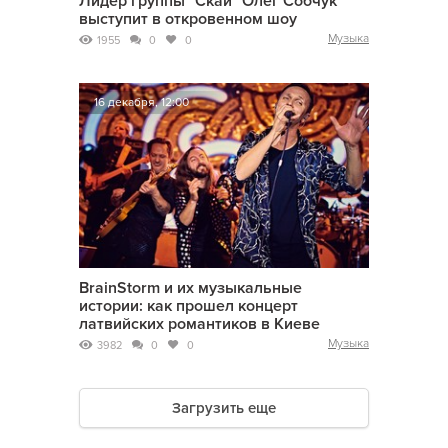
Лидер группы "Скай" Олег Собчук
выступит в откровенном шоу
Музыка
1955
0
0
16 декабря, 12:00
BrainStorm и их музыкальные
истории: как прошел концерт
латвийских романтиков в Киеве
Музыка
3982
0
0
Загрузить еще