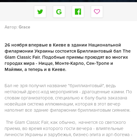
Автор:
Grace
26 ноября впервые в Киеве в здании Национальной
филармонии Украины состоится Бриллиантовый бал The
Glam Classic Fair. Подобные приемы проходят во многих
городах мира - Ницце, Монте-Карло, Сен-Тропе и
Майями, а теперь и в Киеве.
Бал не зря получил название "бриллиантовый", ведь
негласный дресс-код мероприятия - драгоценные камни. По
словам организаторов, специально к балу была заказана
новейшая система иллюминации, которая в этот вечер
наполнит все здание филармонии бриллиантовым сиянием.
The Glam Classic Fair, как обычно, начнется со светского
приема, во время которого гости вечера - влиятельные
личности Украины и зарубежья, бизнес-элита и арт-богема -