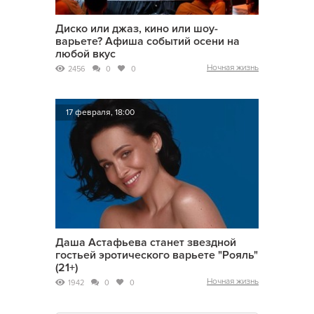
Диско или джаз, кино или шоу-
варьете? Афиша событий осени на
любой вкус
Ночная жизнь
2456
0
0
17 февраля, 18:00
Даша Астафьева станет звездной
гостьей эротического варьете "Рояль"
(21+)
Ночная жизнь
1942
0
0