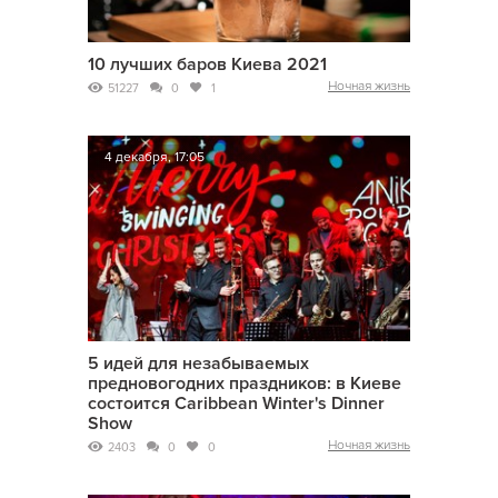
10 лучших баров Киева 2021
Ночная жизнь
51227
0
1
4 декабря, 17:05
5 идей для незабываемых
предновогодних праздников: в Киеве
состоится Caribbean Winter's Dinner
Show
Ночная жизнь
2403
0
0