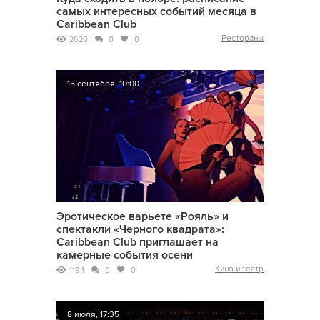
самых интересных событий месяца в
Caribbean Club
Рестораны
2620
0
0
15 сентября, 10:00
Эротическое варьете «Рояль» и
спектакли «Черного квадрата»:
Caribbean Club приглашает на
камерные события осени
Кино и театр
1194
0
0
8 июля, 17:35