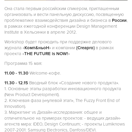
Она стала первым российским спикером, приглашенным
организовать и вести панельную дискуссию, посвященную
проблематике взаимодействия дизайна и бизнеса в
России
,
в рамках ежегодной конференции Design Management
Institute в Хельсинки в апреле 2012.
Workshop будет проходить при поддержке делового
журнала «
Комп&ньоН
» и компании
{Creapro}
в рамках
проекта «
THE FUTURE is NOW!
»
Программа 15 мая:
11.00 - 11.30
Welcome-кофе.
11.30 - 12.15
Вводный блок «Создание нового продукта».
1. Основные этапы разработки инновационного продукта
(New Product Development).
2. Ключевая фаза («нулевой этап», The Fuzzy Front End of
Innovation).
3. Маркетинг vs Дизайн-исследования: общее и
отличительное на примерах проектов: - ведущих дизайн-
агенств мира: IDEO, Design Continuum; - проекты Lumiknows
2007-2001: Samsung Electronics, Danfoss/DEVI.