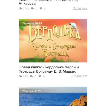
Ачкасова
Рестораны
2752
0
0
24 марта, 16:43
Новая книга: «Бердолька Чарли и
Гертруды Богранд» Д. В. Мицкис
Дизайн&Арт
662
0
0
20 июня, 10:20