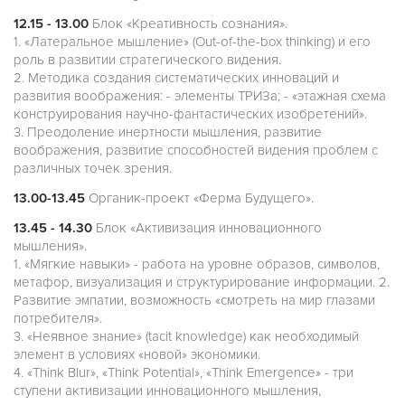
12.15 - 13.00
Блок «Креативность сознания».
1. «Латеральное мышление» (Out-of-the-box thinking) и его
роль в развитии стратегического видения.
2. Методика создания систематических инноваций и
развития воображения: - элементы ТРИЗа; - «этажная схема
конструирования научно-фантастических изобретений».
3. Преодоление инертности мышления, развитие
воображения, развитие способностей видения проблем с
различных точек зрения.
13.00-13.45
Органик-проект «Ферма Будущего».
13.45 - 14.30
Блок «Активизация инновационного
мышления».
1. «Мягкие навыки» - работа на уровне образов, символов,
метафор, визуализация и структурирование информации. 2.
Развитие эмпатии, возможность «смотреть на мир глазами
потребителя».
3. «Неявное знание» (tacit knowledge) как необходимый
элемент в условиях «новой» экономики.
4. «Think Blur», «Think Potential», «Think Emergence» - три
ступени активизации инновационного мышления,