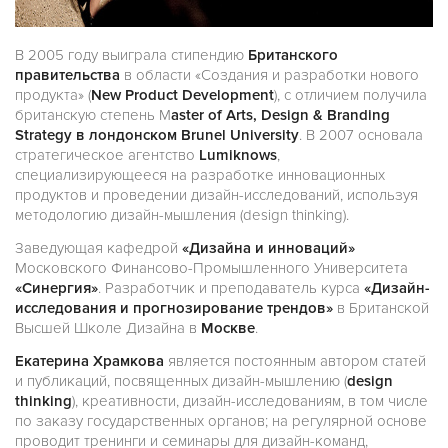
В 2005 году выиграла стипендию
Британского
правительства
в области «Создания и разработки нового
продукта» (
New Product Development
), с отличием получила
британскую степень M
aster of Arts, Design & Branding
Strategy в лондонском Brunel University
. В 2007 основала
стратегическое агентство
Lumiknows
,
специализирующееся на разработке инновационных
продуктов и проведении дизайн-исследований, используя
методологию дизайн-мышления (design thinking).
Заведующая кафедрой
«Дизайна и инноваций»
Московского Финансово-Промышленного Университета
«Синергия»
. Разработчик и преподаватель курса
«Дизайн-
исследования и прогнозирование трендов»
в Британской
Высшей Школе Дизайна в
Москве
.
Екатерина Храмкова
является постоянным автором статей
и публикаций, посвященных дизайн-мышлению (
design
thinking
), креативности, дизайн-исследованиям, в том числе
по заказу государственных органов; на регулярной основе
проводит тренинги и семинары для дизайн-команд,