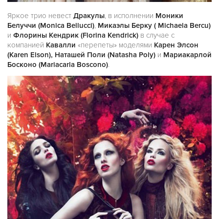
Яркое трио невест
Дракулы
, в исполнении
Моники
Белуччи (Monica Bellucci)
,
Микаэлы Берку ( Michaela Bercu)
и
Флорины Кендрик (Florina Kendrick)
в случае с
компанией
Кавалли
«перепеты» моделями
Карен Элсон
(Karen Elson), Наташей Поли (Natasha Poly)
и
Мариакарлой
Босконо (Mariacarla Boscono)
.