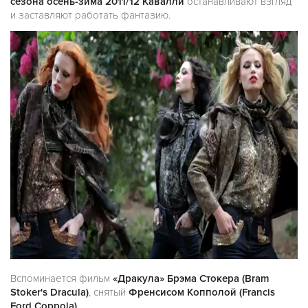
сезона осень-зима 2011/12 Кавалли
останавливают взгляд
и заставляют работать фантазию.
Вспоминается фильм
«Дракула» Брэма Стокера (Bram
Stoker's Dracula)
, снятый
Френсисом Копполой (Francis
Ford Coppola)
.