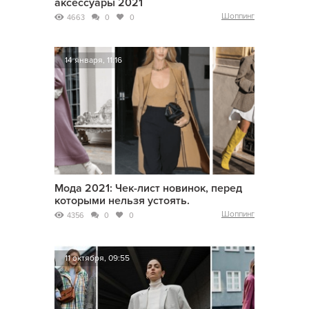
аксессуары 2021
Шоппинг
4663
0
0
14 января, 11:16
Мода 2021: Чек-лист новинок, перед
которыми нельзя устоять.
Шоппинг
4356
0
0
11 октября, 09:55