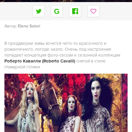
Автор:
Elena Satori
В преддверии зимы хочется чего-то красочного и
романтичного, погоде назло. Очень под настроение
попадает концепция фото-сессии к сезонной коллекции
Роберто Кавалли (Roberto Cavalli)
снятой в стиле
гламурной готики.