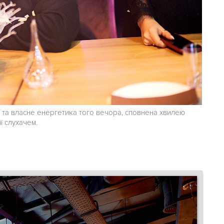
д та власне енергетика того вечора, сповнена хвилею
ї слухачем.