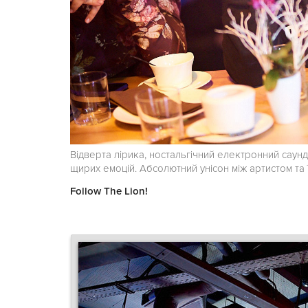
Відверта лірика, ностальгічний електронний саун
щирих емоцій. Абсолютний унісон між артистом та ї
Follow The Lion!