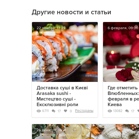
Другие новости и статьи
22 ноября, 13:49
6 февраля, 09:00
Доставка суші в Києві
Где отметить
Arasaka sushi -
Влюбленных:
Мистецтво суші -
февраля в р
Ексклюзивні роли
Киева
Рестораны
6711
13082
17
0
17
26 декабря, 15:21