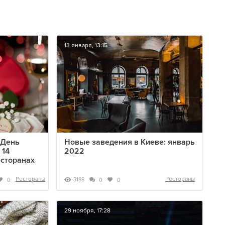
13 января, 13:15
 День
Новые заведения в Киеве: январь
 14
2022
есторанах
Рестораны
Рестораны
3188
0
0
0
29 ноября, 17:28