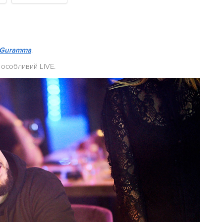
Guramma
.
в особливий LIVE.