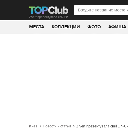
Zivert презентувала свій EP «Сияй» на сцені Guramma
МЕСТА
КОЛЛЕКЦИИ
ФОТО
АФИША
Киев
Новости и статьи
Zivert презентувала свій EP «