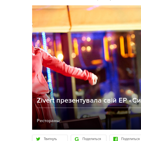
Zivert презентувала свій EP «С
Рестораны
Твитнуть
Поделиться
Поделиться