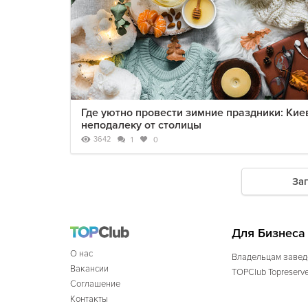
Где уютно провести зимние праздники: Кие
неподалеку от столицы
3642
1
0
За
Для Бизнеса
О нас
Владельцам завед
Вакансии
TOPClub Topreserv
Соглашение
Контакты