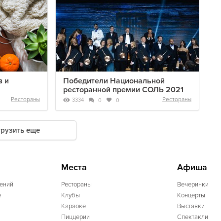
в и
Победители Национальной
ресторанной премии СОЛЬ 2021
Рестораны
Рестораны
3334
0
0
грузить еще
Места
Афиша
ений
Рестораны
Вечеринки
e
Клубы
Концерты
Караоке
Выставки
Пиццерии
Спектакли