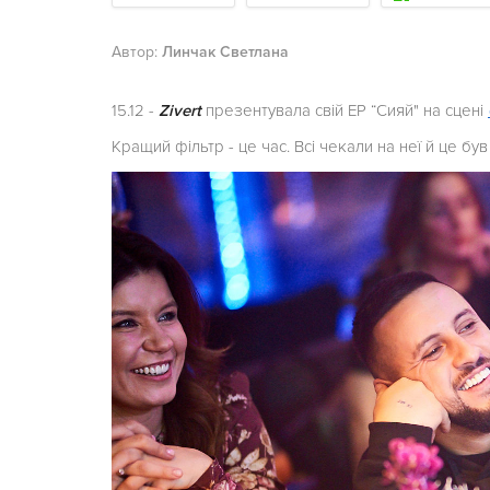
Автор:
Линчак Светлана
15.12 -
Zivert
презентувала свій EP “Сияй" на сцені
Кращий фільтр - це час. Всі чекали на неї й це бу