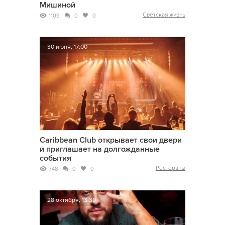
Мишиной
Светская жизнь
1109
0
0
30 июня, 17:00
Caribbean Club открывает свои двери
и приглашает на долгожданные
события
Рестораны
748
0
0
28 октября, 13:30