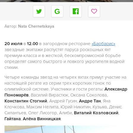
Автор:
Nata Chernetskaya
20 июля
в
12.00
в загородном ресторане
«Барбарис»
звездные экипажи распустят паруса роскошных яхт
премиум-класса и в жесткой, бескомпромиссной борьбе
определят самого быстрого и ловкого укротителя водной
стихии.
Четыре команды звезд на четырех яхтах примут участие на
настоящей регате из серии трех коротких гонок по
олимпийской системе. Участники и гости регаты:
Александр
Пономарёв
, Василий Вирастюк, Оксана Соколова,
Константин Стогний
, Андрей Гусин,
Андре Тан
, Яна
Клочкова, Максим Нелипа, Юрий Никитин, Кузьма, Денис
Силантьев, Олег Лисогор, Алиби,
Виталий Козловский
,
Гайтана
,
Алёна Винницкая
.