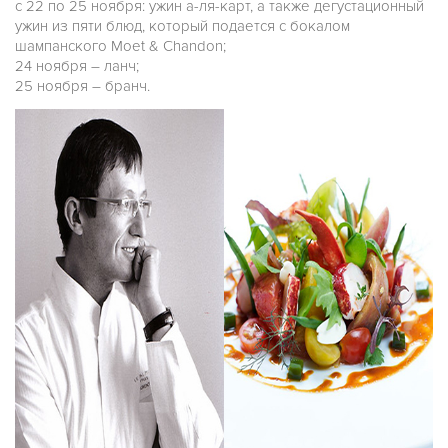
с 22 по 25 ноября: ужин а-ля-карт, а также дегустационный
ужин из пяти блюд, который подается с бокалом
шампанского Moet & Chandon;
24 ноября – ланч;
25 ноября – бранч.