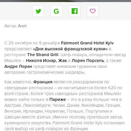
Автор:
Anet
С 25 октября по 9 декабря
Fairmont Grand Hotel Kyiv
представляет
«Дни высокой французской кухни»
в
ресторане
The Strand Grill
. Шеф-повара, обладатели звезд
Мишлен –
Николя Иснар, Жак
и
Лорен Порсель
, а также
Андре Лоран
представят киевским гурманом свои
авторские гастрономические шедевры.
Как известно,
Франция
является рекордсменом по
«звездным» ресторанам – их насчитывается более 620 по
всей стране. Более трех «звездных» ресторанов Мишлен
можно найти только в
Париже
– это в разы больше чем в
Австрии, Люксембурге, Чехии, Дании, Финляндии, Греции,
Венгрии, Ирландии, Норвегии, Польше, Португалии и
Швеции вместе взятых. Именно поэтому, приглашая звезд
кулинарного искусства, Fairmont Grand Hotel Kyiv остановил
свой выбор на шеф-поварах из Франции.