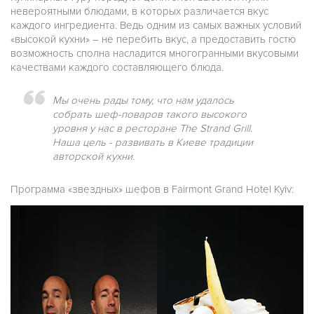
невероятными блюдами, в которых различается вкус
каждого ингредиента. Ведь одним из самых важных условий
«высокой кухни» – не перебить вкус, а предоставить гостю
возможность сполна насладится многогранными вкусовыми
качествами каждого составляющего блюда.
Мы очень рады тому, что нам удалось
собрать шеф-поваров такого высокого
уровня у нас в ресторане The Strand Grill.
Наша цель - развивать в Киеве традиции
авторской кухни.
Программа «звездных» шефов в Fairmont Grand Hotel Kyiv: