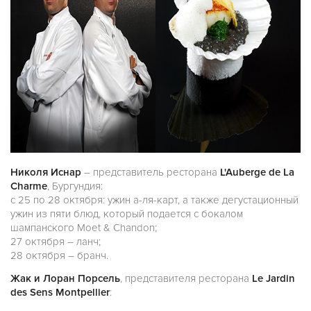
Николя Иснар
– представитель ресторана
L'Auberge de La
Charme
, Бургундия:
с 25 по 28 октября: ужин а-ля-карт, а также дегустационный
ужин из пяти блюд, который подается с бокалом
шампанского Moet & Chandon;
27 октября – ланч;
28 октября – бранч.
Жак и Лоран Порсель
, представителя ресторана
Le Jardin
des Sens Montpellier
: