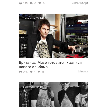
Дизайн&Арт
225
0
0
11 августа, 15:44
Британцы Muse готовятся к записи
нового альбома
Музыка
225
1
0
3 августа, 19:40