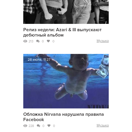
Релиз недели: Azari & III выпускают
дебютный альбом
Музыка
213
0
0
28 июля, 11:27
Обложка Nirvana нарушила правила
Facebook
Музыка
228
0
0