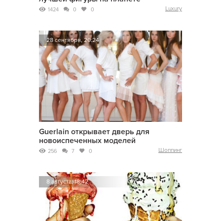
Luxury
1424
0
0
28 сентября, 20:24
Guerlain открывает дверь для
новоиспеченных моделей
Шоппинг
256
7
0
8 августа, 18:42