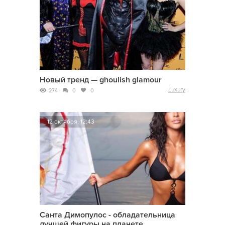
Новый тренд — ghoulish glamour
Luxury
274
0
0
12 октября, 12:43
Санта Димопулос - обладательница
лучшей фигуры на планете