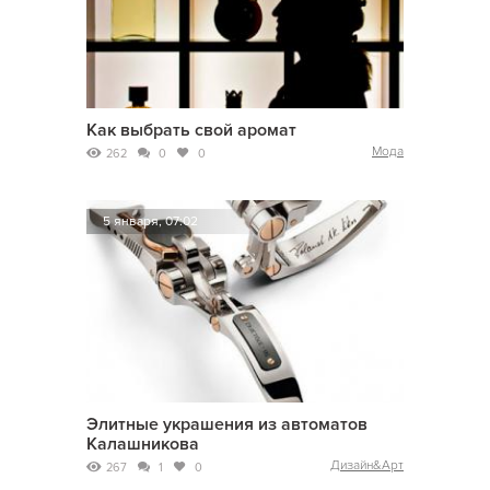
Как выбрать свой аромат
Мода
262
0
0
5 января, 07:02
Элитные украшения из автоматов
Калашникова
Дизайн&Арт
267
1
0