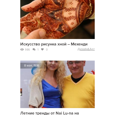
Искусство рисунка хной – Мехенди
Дизайн&Арт
986
1
0
8 мая, 11:16
Летние тренды от Nai Lu-na на