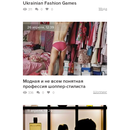
Ukrainian Fashion Games
Мода
311
0
0
26 апреля, 12:39
Модная и не всем понятная
профессия шоппер-стилиста
Шоппинг
336
0
0
11 апреля, 13:29