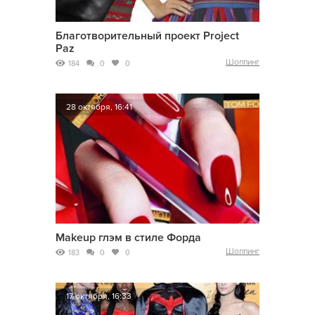
Благотворительный проект Project
Paz
Шоппинг
184
0
0
28 октября, 16:41
Makeup глэм в стиле Форда
Шоппинг
183
0
0
17 октября, 16:33