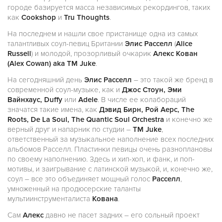
городе базируется масса независимых рекордингов, таких
как
Сookshop
и
Tru Thoughts
.
На последнем и нашли свое пристанище одна из самых
талантливых соул-певиц Британии
Элис Расселл
(
Alice
Russell
) и молодой, прозорливый очкарик
Алекс Кован
(Alex Cowan) aka TM Juke
.
На сегодняшний день
Элис Расселл
– это такой же бренд в
современной соул-музыке, как и
Джос Стоун, Эми
Вайнхаус, Duffy
или
Adele
. В числе ее колабораций
значатся такие имена, как
Дэвид Бирн, Рой Аерс, The
Roots, De La Soul, The Quantic Soul Orchestra
и конечно же
верный друг и напарник по студии –
TM Juke
,
ответственный за музыкальное наполнение всех последних
альбомов Расселл. Пластинки певицы очень разноплановы
по своему наполнению. Здесь и хип-хоп, и фанк, и поп-
мотивы, и заигрывание с латинской музыкой, и, конечно же,
соул – все это объединяет мощный голос
Расселл
,
умноженный на продюсерские таланты
мультиинструменталиста
Кована
.
Сам
Алекс
давно не пасет задних – его сольный проект