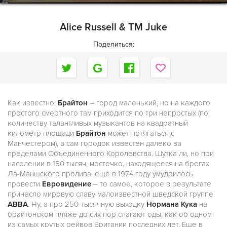
Alice Russell & TM Juke
Поделиться:
Как известно,
Брайтон
– город маленький, но на каждого
простого смертного там приходится по три непростых (по
количеству талантливых музыкантов на квадратный
километр площади
Брайтон
может потягаться с
Манчестером), а сам городок известен далеко за
пределами Объединенного Королевства. Шутка ли, но при
населении в 150 тысяч, местечко, находящееся на брегах
Ла-Маншского пролива, еще в 1974 году умудрилось
провести
Евровидение
– то самое, которое в результате
принесло мировую славу малоизвестной шведской группе
ABBA
. Ну, а про 250-тысячную выходку
Нормана Кука
на
брайтонском пляже до сих пор слагают оды, как об одном
из самых крутых рейвов Британии последних лет. Еще в