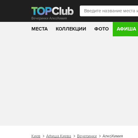
Вечеринки АлкоХимия
МЕСТА
КОЛЛЕКЦИИ
ФОТО
АФИША
Киев
Афиша Киева
Вечеринки
АлкоХимия