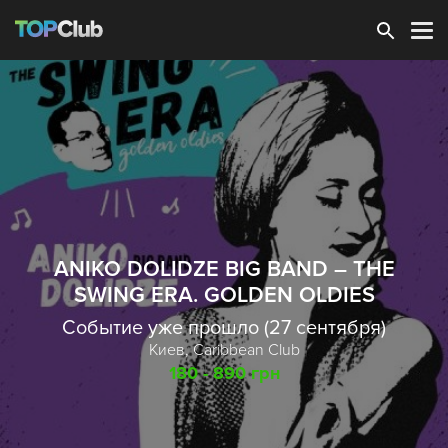
Зарегистрироваться
ANIKO DOLIDZE BIG BAND – THE
SWING ERA. GOLDEN OLDIES
Событие уже прошло (27 сентября)
Киев,
Caribbean Club
180 - 890 грн