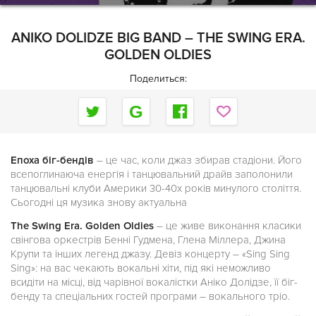
ANIKO DOLIDZE BIG BAND – THE SWING ERA.
GOLDEN OLDIES
Поделиться:
Епоха біг-бендів
– це час, коли джаз збирав стадіони. Його
всепоглинаюча енергія і танцювальний драйв заполонили
танцювальні клуби Америки 30-40х років минулого століття.
Сьогодні ця музика знову актуальна
The Swing Era. Golden Oldies
– це живе виконання класики
свінгова оркестрів Бенні Гудмена, Глена Міллера, Джина
Крупи та інших легенд джазу. Девіз концерту – «Sing Sing
Sing»: на вас чекають вокальні хіти, під які неможливо
всидіти на місці, від чарівної вокалістки Аніко Долідзе, її біг-
бенду та спеціальних гостей програми – вокального тріо.