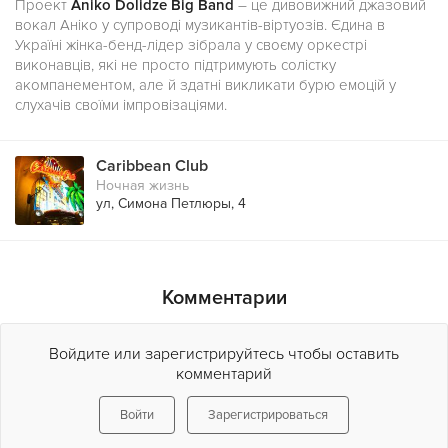
Проект
Aniko Dolidze Big Band
– це дивовижний джазовий
вокал Аніко у супроводі музикантів-віртуозів. Єдина в
Україні жінка-бенд-лідер зібрала у своєму оркестрі
виконавців, які не просто підтримують солістку
акомпанементом, але й здатні викликати бурю емоцій у
слухачів своїми імпровізаціями.
Caribbean Club
Ночная жизнь
ул, Симона Петлюры, 4
Комментарии
Войдите или зарегистрируйтесь чтобы оставить
комментарий
Войти
Зарегистрироваться