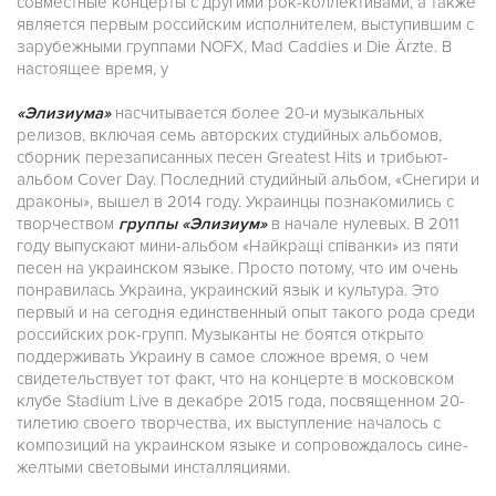
совместные концерты с другими рок-коллективами, а также
является первым российским исполнителем, выступившим с
зарубежными группами NOFX, Mad Caddies и Die Ärzte. В
настоящее время, у
«Элизиума»
насчитывается более 20-и музыкальных
релизов, включая семь авторских студийных альбомов,
сборник перезаписанных песен Greatest Hits и трибьют-
альбом Cover Day. Последний студийный альбом, «Снегири и
драконы», вышел в 2014 году. Украинцы познакомились с
творчеством
группы «Элизиум»
в начале нулевых. В 2011
году выпускают мини-альбом «Найкращі співанки» из пяти
песен на украинском языке. Просто потому, что им очень
понравилась Украина, украинский язык и культура. Это
первый и на сегодня единственный опыт такого рода среди
российских рок-групп. Музыканты не боятся открыто
поддерживать Украину в самое сложное время, о чем
свидетельствует тот факт, что на концерте в московском
клубе Stadium Live в декабре 2015 года, посвященном 20-
тилетию своего творчества, их выступление началось с
композиций на украинском языке и сопровождалось сине-
желтыми световыми инсталляциями.