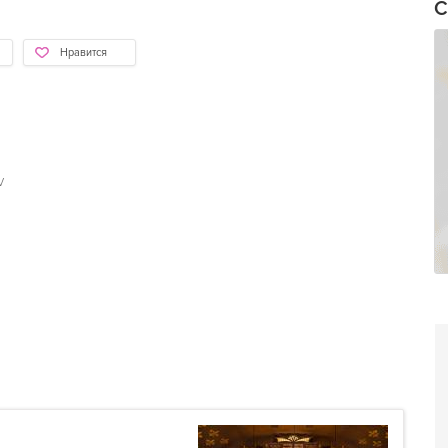
С
Нравится
v